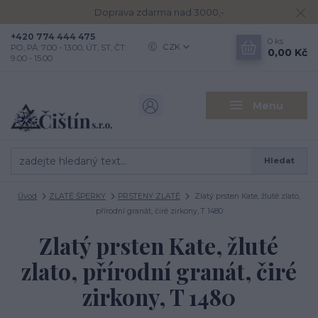
Doprava zdarma nad 3000,-
+420 774 444 475
0
ks
CZK
PO, PÁ: 7.00 - 13.00, ÚT, ST, ČT:
0,00 Kč
9.00 - 15.00
Menu
Hledat
Úvod
ZLATÉ ŠPERKY
PRSTENY ZLATÉ
Zlatý prsten Kate, žluté zlato,
přírodní granát, čiré zirkony, T 1480
Zlatý prsten Kate, žluté
zlato, přírodní granát, čiré
zirkony, T 1480