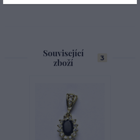
Související
3
zboží