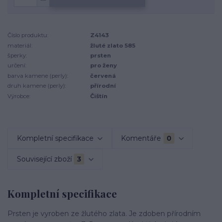
Číslo produktu:
Z4143
materiál:
žluté zlato 585
šperky:
prsten
určení:
pro ženy
barva kamene (perly):
červená
druh kamene (perly):
přírodní
Výrobce:
Čištín
Kompletní specifikace
Komentáře
0
Související zboží
3
Kompletní specifikace
Prsten je vyroben ze žlutého zlata. Je zdoben přírodním