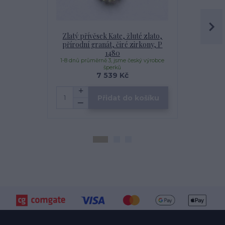
Zlatý přívěsek Kate, žluté zlato,
Zlaté náuš
přírodní granát, čiré zirkony, P
přírodní g
1480
1-8 dnů průměrně 3, jsme český výrobce
1-8 dnů prům
šperků
7 539 Kč
Přidat do košíku