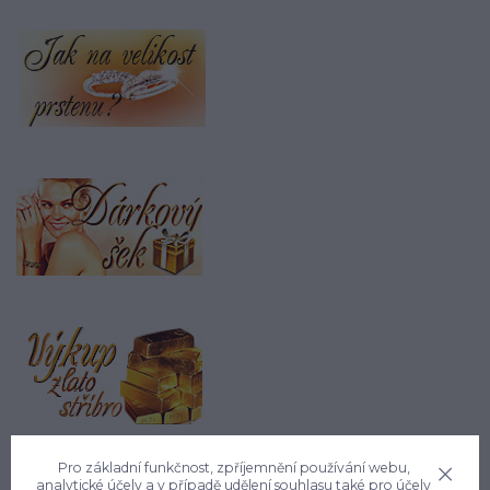
Pro základní funkčnost, zpříjemnění používání webu,
analytické účely a v případě udělení souhlasu také pro účely