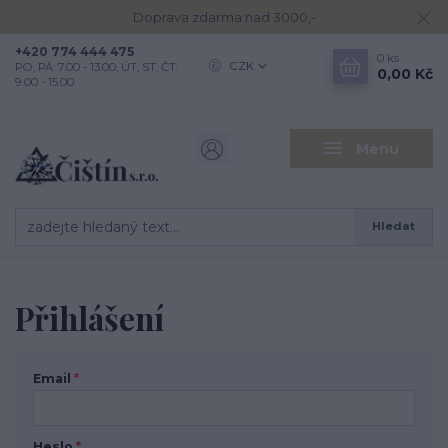
Doprava zdarma nad 3000,-
+420 774 444 475
0
ks
CZK
PO, PÁ: 7.00 - 13.00, ÚT, ST, ČT:
0,00 Kč
9.00 - 15.00
Menu
Hledat
Přihlášení
Email
*
Heslo
*