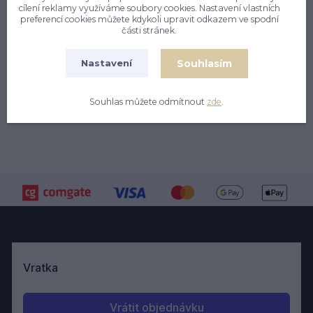
cílení reklamy využíváme soubory cookies. Nastavení vlastních
preferencí cookies můžete kdykoli upravit odkazem ve spodní
části stránek.
Souhlasím
Nastavení
Souhlas můžete odmítnout
zde
.