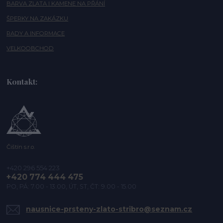
BARVA ZLATA I KAMENE NA PŘÁNÍ
ŠPERKY NA ZAKÁZKU
RADY A INFORMACE
VELKOOBCHOD
Kontakt:
Čištín s.r.o.
+420 296 554 223
+420 774 444 475
PO, PÁ: 7.00 - 13.00, ÚT, ST, ČT: 9.00 - 15.00
nausnice-prsteny-zlato-stribro@seznam.cz