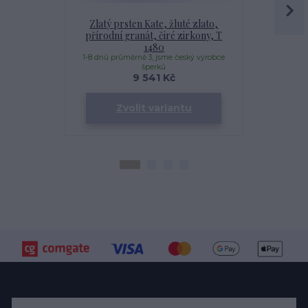
Zlatý prsten Kate, žluté zlato,
Zlatý prs
přírodní granát, čiré zirkony, T
přírodní s
1480
čiré
1-8 dnů průměrně 3, jsme český výrobce
1-8 dnů prům
šperků
9 541 Kč
Zvolit variantu
Zv