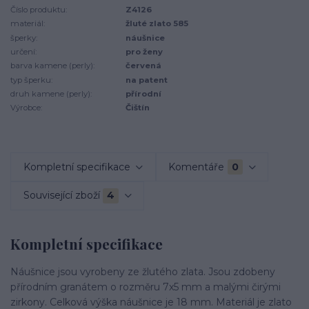
Číslo produktu:
Z4126
materiál:
žluté zlato 585
šperky:
náušnice
určení:
pro ženy
barva kamene (perly):
červená
typ šperku:
na patent
druh kamene (perly):
přírodní
Výrobce:
Čištín
Kompletní specifikace
Komentáře
0
Související zboží
4
Kompletní specifikace
Náušnice jsou vyrobeny ze žlutého zlata. Jsou zdobeny
přírodním granátem o rozměru 7x5 mm a malými čirými
zirkony. Celková výška náušnice je 18 mm. Materiál je zlato