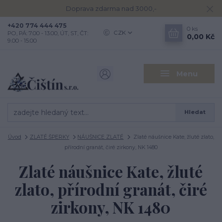
Doprava zdarma nad 3000,-
+420 774 444 475
0
ks
CZK
PO, PÁ: 7.00 - 13.00, ÚT, ST, ČT:
0,00 Kč
9.00 - 15.00
Menu
Hledat
Úvod
ZLATÉ ŠPERKY
NÁUŠNICE ZLATÉ
Zlaté náušnice Kate, žluté zlato,
přírodní granát, čiré zirkony, NK 1480
Zlaté náušnice Kate, žluté
zlato, přírodní granát, čiré
zirkony, NK 1480