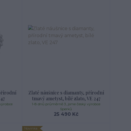
přírodní
Zlaté náušnice s diamanty, přírodní
247
tmavý ametyst, bílé zlato, VE 247
výrobce
1-8 dnů průměrně 3, jsme český výrobce
šperků
25 490 Kč
Novinka