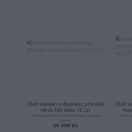
Zlaté náušnice s diamanty, přírodní
Zlaté n
olivín, bílé zlato, VE 247
topa
1-8 dnů průměrně 3, jsme český výrobce
1-8 dn
šperků
26 999 Kč