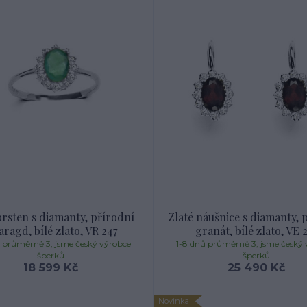
prsten s diamanty, přírodní
Zlaté náušnice s diamanty, 
ragd, bílé zlato, VR 247
granát, bílé zlato, VE 
ů průměrně 3, jsme český výrobce
1-8 dnů průměrně 3, jsme český 
šperků
šperků
18 599 Kč
25 490 Kč
Novinka