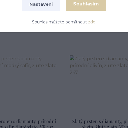
Souhlasím
Nastavení
18 239 Kč
18 239 Kč
Novinka
Souhlas můžete odmítnout
zde
.
prsten s diamanty, přírodní
Zlatý prsten s diamanty, p
 safír, žluté zlato, VR 247
olivín, žluté zlato, VR 