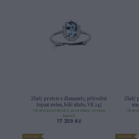
Zlatý prsten s diamanty, přírodní
Zlatý 
topaz swiss, bílé zlato, VR 247
sma
1-8 dnů průměrně 3, jsme český výrobce
1-8 dn
šperků
17 359 Kč
Novinka
Novinka