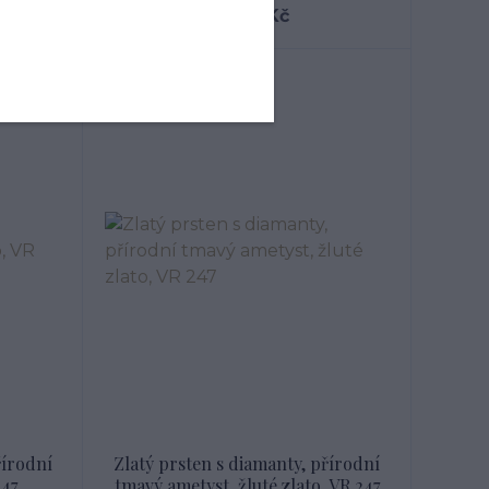
19 585 Kč
Novinka
řírodní
Zlatý prsten s diamanty, přírodní
247
tmavý ametyst, žluté zlato, VR 247