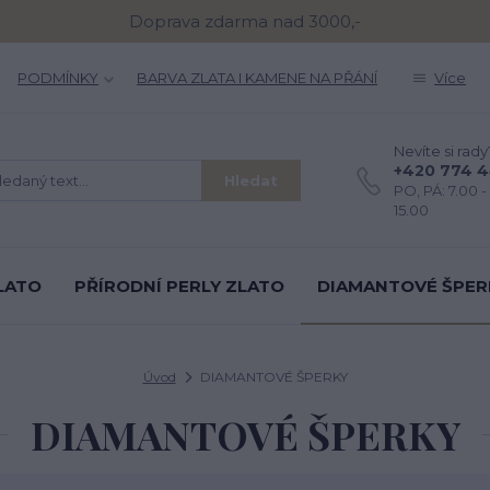
Doprava zdarma nad 3000,-
PODMÍNKY
BARVA ZLATA I KAMENE NA PŘÁNÍ
Více
Nevíte si rady
+420 774 
Hledat
PO, PÁ: 7.00 - 
15.00
LATO
PŘÍRODNÍ PERLY ZLATO
DIAMANTOVÉ ŠPER
Úvod
DIAMANTOVÉ ŠPERKY
DIAMANTOVÉ ŠPERKY