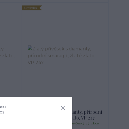
Novinka
asu
přírodní
Zlatý přívěsek s diamanty, přírodní
ies
VP 247
smaragd, žluté zlato, VP 247
výrobce
1-8 dnů průměrně 3, jsme český výrobce
šperků