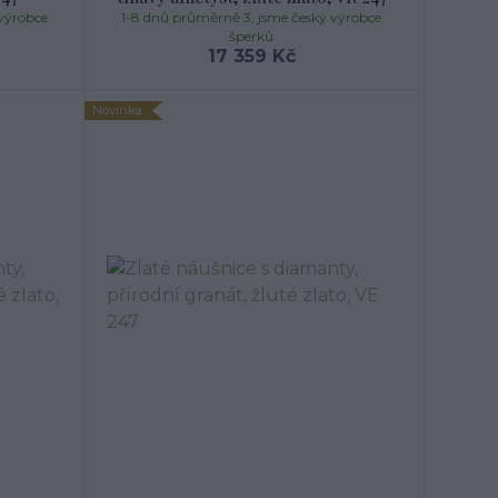
výrobce
1-8 dnů průměrně 3, jsme český výrobce
šperků
17 359 Kč
Novinka