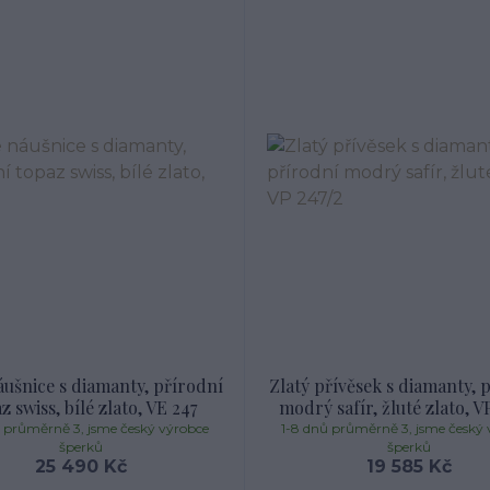
áušnice s diamanty, přírodní
Zlatý přívěsek s diamanty, 
z swiss, bílé zlato, VE 247
modrý safír, žluté zlato, V
ů průměrně 3, jsme český výrobce
1-8 dnů průměrně 3, jsme český 
šperků
šperků
25 490 Kč
19 585 Kč