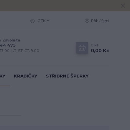
CZK
Přihlášení
? Zavolejte.
0
ks
444 475
0,00 Kč
13.00, ÚT, ST, ČT: 9.00 -
KY
KRABIČKY
STŘÍBRNÉ ŠPERKY