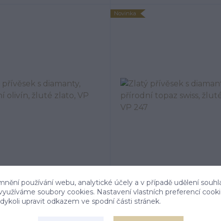
Novinka
mnění používání webu, analytické účely a v případě udělení souhl
řívěsek s diamanty, přírodní
Zlatý přívěsek s diamanty, 
 využíváme soubory cookies. Nastavení vlastních preferencí cook
ivín, žluté zlato, VP 247
topaz swiss, žluté zlato, 
ykoli upravit odkazem ve spodní části stránek.
ů průměrně 3, jsme český výrobce
1-8 dnů průměrně 3, jsme český 
šperků
šperků