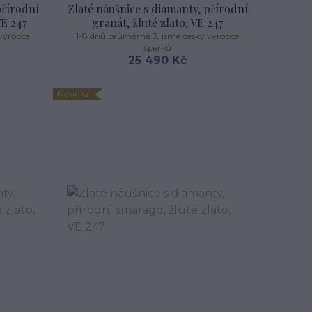
přírodní
Zlaté náušnice s diamanty, přírodní
VE 247
granát, žluté zlato, VE 247
výrobce
1-8 dnů průměrně 3, jsme český výrobce
šperků
25 490 Kč
Novinka