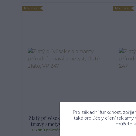
Novinka
Novinka
Pro základní funkčnost, zpříje
Zlatý přívěsek s diamanty, přírodní
Zlatý p
také pro účely cílení reklamy
tmavý ametyst, žluté zlato, VP 247
ol
můžete kd
1-8 dnů průměrně 3, jsme český výrobce
1-8 dn
šperků