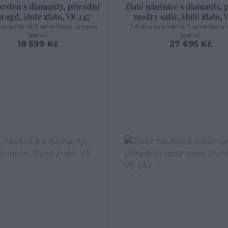
prsten s diamanty, přírodní
Zlaté náušnice s diamanty, 
ragd, žluté zlato, VR 247
modrý safír, žluté zlato, 
ů průměrně 3, jsme český výrobce
1-8 dnů průměrně 3, jsme český 
šperků
šperků
18 599 Kč
27 695 Kč