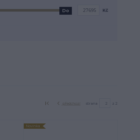
Kč
Do
předchozí
strana
z 2
Novinka