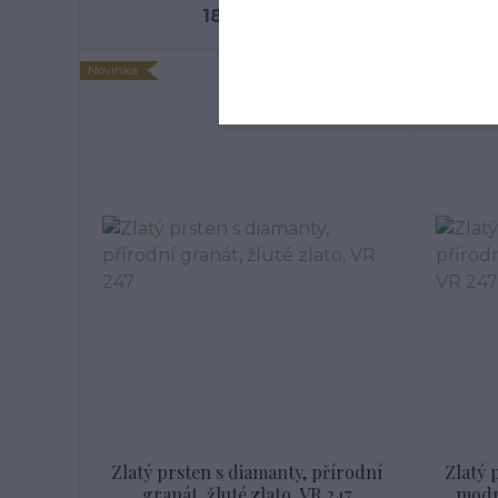
18 239 Kč
Novinka
Novinka
Zlatý prsten s diamanty, přírodní
Zlatý 
granát, žluté zlato, VR 247
modrý