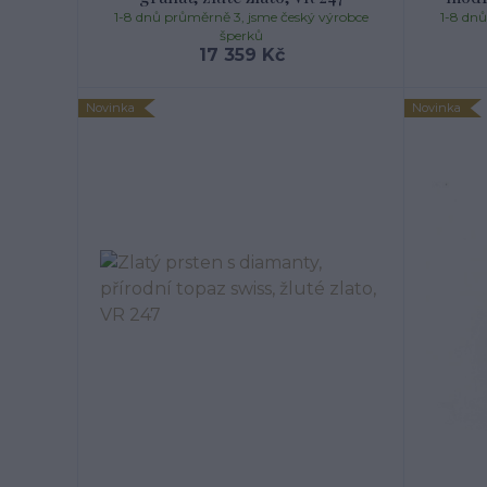
1-8 dnů průměrně 3, jsme český výrobce
1-8 dn
šperků
17 359 Kč
Novinka
Novinka