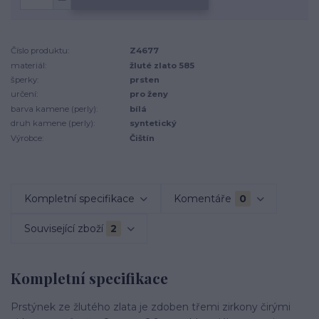
Číslo produktu:
Z4677
materiál:
žluté zlato 585
šperky:
prsten
určení:
pro ženy
barva kamene (perly):
bílá
druh kamene (perly):
syntetický
Výrobce:
Čištín
Kompletní specifikace
Komentáře
0
Související zboží
2
Kompletní specifikace
Prstýnek ze žlutého zlata je zdoben třemi zirkony čirými