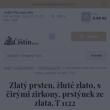
Doprava zdarma nad 3000,-
+420 774 444 475
0
ks
CZK
PO, PÁ: 7.00 - 13.00, ÚT, ST, ČT:
0,00 Kč
9.00 - 15.00
Menu
Hledat
Úvod
ZLATÉ ŠPERKY
PRSTENY ZLATÉ
Zlatý prsten, žluté zlato, s čirými
zirkony, prstýnek ze zlata, T 1122
Zlatý prsten, žluté zlato, s
čirými zirkony, prstýnek ze
zlata, T 1122