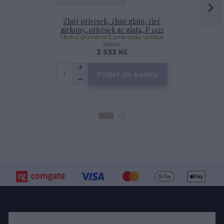
Zlatý přívěsek, žluté zlato, čiré
Zlaté náuš
zirkony, přívěšek ze zlata, P 1122
zirkony, ná
1-8 dnů průměrně 3, jsme český výrobce
1-8 dnů prům
šperků
2 533 Kč
Přidat do košíku