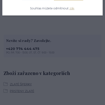
Orientační váha prstenu ve velikosti 54 je 2,44 g. Je vhodný i
jako zásnubní prsten.
Souhlas můžete odmítnout
zde
.
Nevíte si rady? Zavolejte.
+420 774 444 475
PO, PÁ: 7.00 - 13.00, ÚT, ST, ČT: 9.00 - 15.00
Zboží zařazeno v kategoriích
ZLATÉ ŠPERKY
PRSTENY ZLATÉ