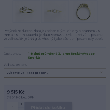
Prstýnek ze žlutého zlata je zdoben čirými zirkony o průměru 2,5
mm a 4,5 mm. Materiál je zlato 585/1000. Orientační váha prstenu
ve velikosti 54 je 2,44 g. Je vhodný i jako zásnubní prsten.
celý popis
Dostupnost
1-8 dnů průměrně 3, jsme český výrobce
šperků
Velikost prstenu
9 515 Kč
7 864 Kč
bez DPH
Přidat do košíku