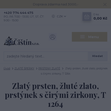
Doprava zdarma nad 3000,-
+420 774 444 475
0
ks
CZK
PO, PÁ: 7.00 - 13.00, ÚT, ST, ČT:
0,00 Kč
9.00 - 15.00
Menu
Hledat
Úvod
ZLATÉ ŠPERKY
PRSTENY ZLATÉ
Zlatý prsten, žluté zlato, prstýnek
s čirými zirkony, T 1264
Zlatý prsten, žluté zlato,
prstýnek s čirými zirkony, T
1264