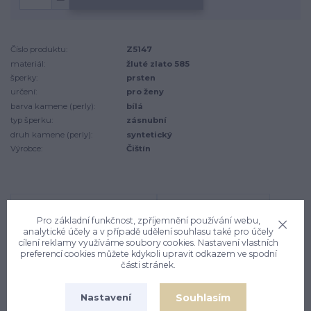
Číslo produktu:
Z5147
materiál:
žluté zlato 585
šperky:
prsten
určení:
pro ženy
barva kamene (perly):
bílá
typ šperku:
zásnubní
druh kamene (perly):
syntetický
Výrobce:
Čištín
Kompletní specifikace
Komentáře
0
Pro základní funkčnost, zpříjemnění používání webu,
analytické účely a v případě udělení souhlasu také pro účely
cílení reklamy využíváme soubory cookies. Nastavení vlastních
Kompletní specifikace
preferencí cookies můžete kdykoli upravit odkazem ve spodní
části stránek.
Prstýnek ze žlutého zlata je zdoben čirými zirkony o
Souhlasím
Nastavení
průměru 2,5 mm a 4,5 mm. Materiál je zlato 585/1000.