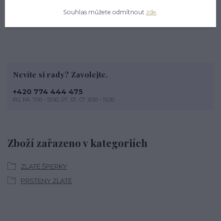
Orientační váha prstenu ve velikosti 52 je cca 1,64 g.
Souhlas můžete odmítnout
zde
.
Nevíte si rady? Zavolejte.
+420 774 444 475
PO, PÁ: 7.00 - 13.00, ÚT, ST, ČT: 9.00 - 15.00
Zboží zařazeno v kategoriích
ZLATÉ ŠPERKY
PRSTENY ZLATÉ