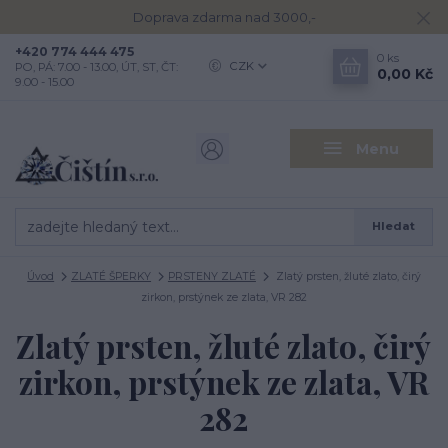
Doprava zdarma nad 3000,-
+420 774 444 475
0
ks
CZK
PO, PÁ: 7.00 - 13.00, ÚT, ST, ČT:
0,00 Kč
9.00 - 15.00
Menu
Hledat
Úvod
ZLATÉ ŠPERKY
PRSTENY ZLATÉ
Zlatý prsten, žluté zlato, čirý
zirkon, prstýnek ze zlata, VR 282
Zlatý prsten, žluté zlato, čirý
zirkon, prstýnek ze zlata, VR
282