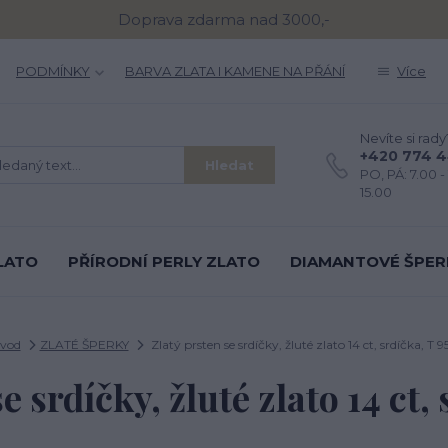
Doprava zdarma nad 3000,-
PODMÍNKY
BARVA ZLATA I KAMENE NA PŘÁNÍ
Více
Nevíte si rady
+420 774 
Hledat
PO, PÁ: 7.00 - 
15.00
LATO
PŘÍRODNÍ PERLY ZLATO
DIAMANTOVÉ ŠPER
vod
ZLATÉ ŠPERKY
Zlatý prsten se srdíčky, žluté zlato 14 ct, srdíčka, T 9
e srdíčky, žluté zlato 14 ct,