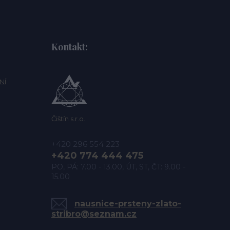
Kontakt:
NÍ
Čištín s.r.o.
+420 296 554 223
+420 774 444 475
PO, PÁ: 7.00 - 13.00, ÚT, ST, ČT: 9.00 -
15.00
nausnice-prsteny-zlato-
stribro@seznam.cz