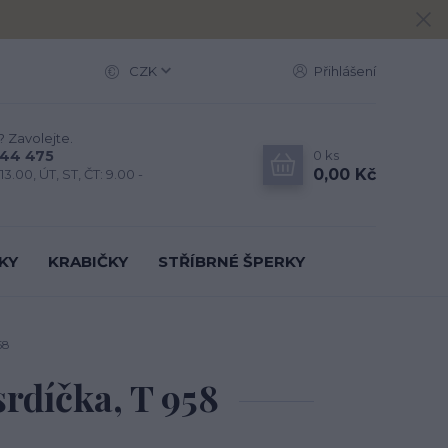
CZK
Přihlášení
? Zavolejte.
0
ks
444 475
0,00 Kč
13.00, ÚT, ST, ČT: 9.00 -
KY
KRABIČKY
STŘÍBRNÉ ŠPERKY
58
 srdíčka, T 958