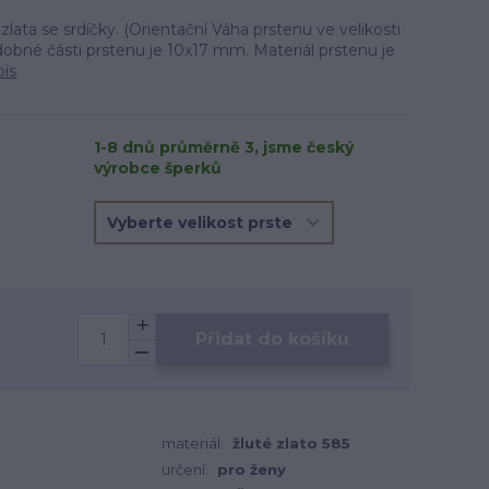
zlata se srdíčky. (Orientační Váha prstenu ve velikosti
dobné části prstenu je 10x17 mm. Materiál prstenu je
pis
1-8 dnů průměrně 3, jsme český
výrobce šperků
Přidat do košíku
materiál:
žluté zlato 585
určení:
pro ženy