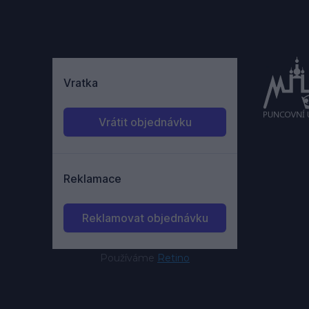
Používáme
Retino