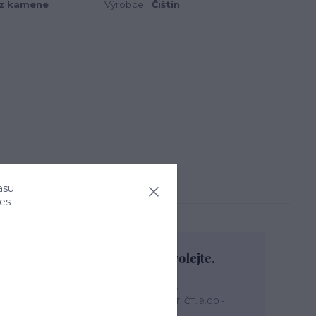
z kamene
Výrobce:
Čištín
asu
ies
Nevíte si rady? Zavolejte.
+420 774 444 475
PO, PÁ: 7.00 - 13.00, ÚT, ST, ČT: 9.00 -
15.00