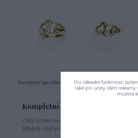
Pro základní funkčnost, zpříje
Kompletní specifikace
Komentáře
0
také pro účely cílení reklamy
můžete kd
Kompletní specifikace
Zlatý prsten ze žlutého zlata se srdíčky. (Orien
zdobné části prstenu je 10x17 mm. Materiál prs