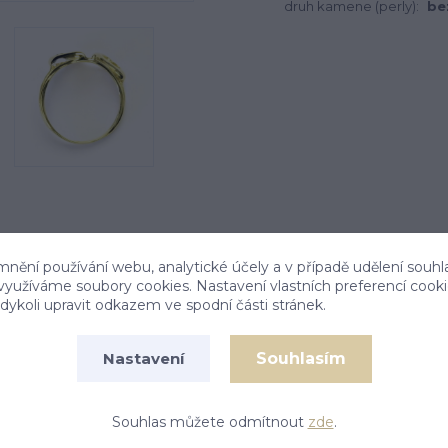
druh kamene (perly):
be
mnění používání webu, analytické účely a v případě udělení souhl
 využíváme soubory cookies. Nastavení vlastních preferencí cook
ykoli upravit odkazem ve spodní části stránek.
Souhlasím
Nastavení
tační Váha prstenu ve velikosti 54 je 3,06 g.) Rozměr
tenu je zlato 585/1000.
Souhlas můžete odmítnout
zde
.