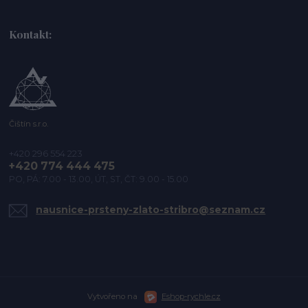
Kontakt:
Čištín s.r.o.
+420 296 554 223
+420 774 444 475
PO, PÁ: 7.00 - 13.00, ÚT, ST, ČT: 9.00 - 15.00
nausnice-prsteny-zlato-stribro@seznam.cz
Vytvořeno na
Eshop-rychle.cz