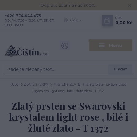
Doprava zdarma nad 3000,-
+420 774 444 475
0
ks
CZK
PO, PÁ: 7.00 - 13.00, ÚT, ST, ČT:
0,00 Kč
9.00 - 15.00
Menu
Hledat
Úvod
ZLATÉ ŠPERKY
PRSTENY ZLATÉ
Zlatý prsten se Swarovski
krystalem light rose , bílé i žluté zlato - T 1372
Zlatý prsten se Swarovski
krystalem light rose , bílé i
žluté zlato - T 1372