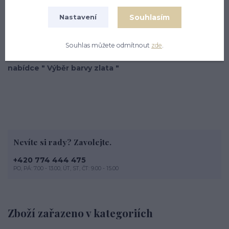
Zlatý prsten se Swarovski krystalem. Velikost Swarovski
Souhlasím
Nastavení
krystalu je 14 mm. Prstýnek je z bílého čtrnácti karátového
zlata 585/1000. Orientační váha prstenu je 7,35 g.
Souhlas můžete odmítnout
zde
.
V případě zájmu o zlato ŽLUTÉ zaklikněte prosím v
nabídce " Výběr barvy zlata "
Nevíte si rady? Zavolejte.
+420 774 444 475
PO, PÁ: 7.00 - 13.00, ÚT, ST, ČT: 9.00 - 15.00
Zboží zařazeno v kategoriích