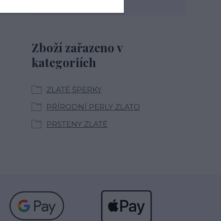
Zboží zařazeno v
kategoriích
ZLATÉ ŠPERKY
PŘÍRODNÍ PERLY ZLATO
PRSTENY ZLATÉ