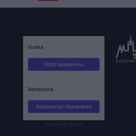
Používáme
Retino