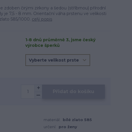
je zdoben čirými zirkony a šedou (stříbrnou) přírodní
ly je 7,5 - 8 mm. Orientační váha prstenu ve velikosti
e zlato 585/1000.
celý popis
1-8 dnů průměrně 3, jsme český
výrobce šperků
Přidat do košíku
materiál:
bílé zlato 585
určení:
pro ženy