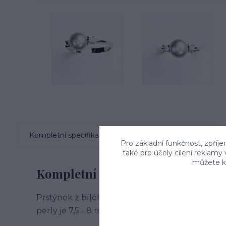
Kompletní specifikace
Komentáře
0
Pro základní funkčnost, zpříje
také pro účely cílení reklamy
můžete kd
Kompletní specifikace
Prstýnek z bílého zlata je zdoben čirými zirkon
perly je 7,5 - 8 mm. Orientační váha prstenu ve v