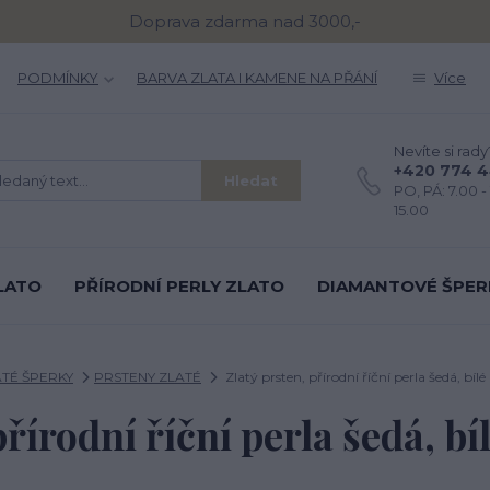
Doprava zdarma nad 3000,-
PODMÍNKY
BARVA ZLATA I KAMENE NA PŘÁNÍ
Více
Nevíte si rady
+420 774 
Hledat
PO, PÁ: 7.00 - 
15.00
LATO
PŘÍRODNÍ PERLY ZLATO
DIAMANTOVÉ ŠPER
ATÉ ŠPERKY
PRSTENY ZLATÉ
Zlatý prsten, přírodní říční perla šedá, bílé
přírodní říční perla šedá, bíl