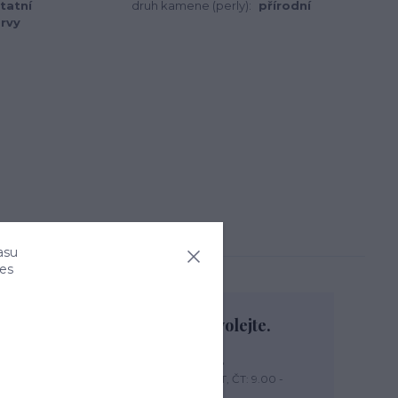
tatní
druh kamene (perly):
přírodní
rvy
asu
ies
Nevíte si rady? Zavolejte.
+420 774 444 475
PO, PÁ: 7.00 - 13.00, ÚT, ST, ČT: 9.00 -
15.00