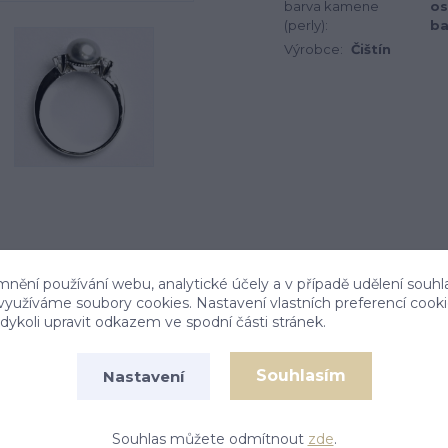
barva kamene
os
(perly):
ba
Výrobce:
Čištín
mnění používání webu, analytické účely a v případě udělení souhl
 využíváme soubory cookies. Nastavení vlastních preferencí cook
ykoli upravit odkazem ve spodní části stránek.
Souhlasím
Nastavení
y a šedou (stříbrnou) přírodní říční perlou. Průměr
elikosti 53 je 2,84 g. Materiál je zlato 585/1000.
Souhlas můžete odmítnout
zde
.