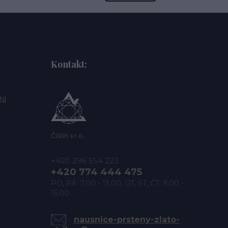
Kontakt:
NÍ
Čištín s.r.o.
+420 296 554 223
+420 774 444 475
PO, PÁ: 7.00 - 13.00, ÚT, ST, ČT: 9.00 -
15.00
nausnice-prsteny-zlato-