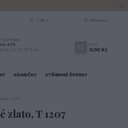
CZK
Přihlášení
? Zavolejte.
0
ks
444 475
0,00 Kč
13.00, ÚT, ST, ČT: 9.00 -
KY
KRABIČKY
STŘÍBRNÉ ŠPERKY
 zlato, T 1207
é zlato, T 1207