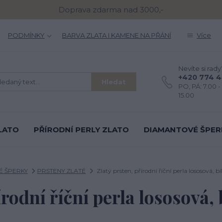
Doprava zdarma nad 3000,-
PODMÍNKY
BARVA ZLATA I KAMENE NA PŘÁNÍ
Více
Nevíte si rady
+420 774 
Hledat
PO, PÁ: 7.00 - 
15.00
LATO
PŘÍRODNÍ PERLY ZLATO
DIAMANTOVÉ ŠPER
É ŠPERKY
PRSTENY ZLATÉ
Zlatý prsten, přírodní říční perla lososová, bí
rodní říční perla lososová, 