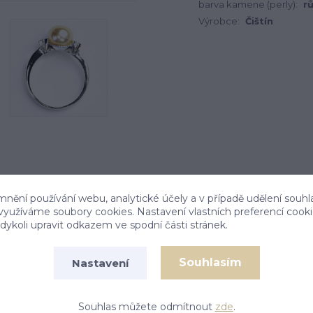
barva kamene (perly):
r
Výrobce:
Čištín
mnění používání webu, analytické účely a v případě udělení souhl
 využíváme soubory cookies. Nastavení vlastních preferencí cook
ykoli upravit odkazem ve spodní části stránek.
Souhlasím
Nastavení
y a lososovou přírodní říční perlou. Průměr perly je
53 je 2,84 g. Materiál je zlato 585/1000.
Souhlas můžete odmítnout
zde
.