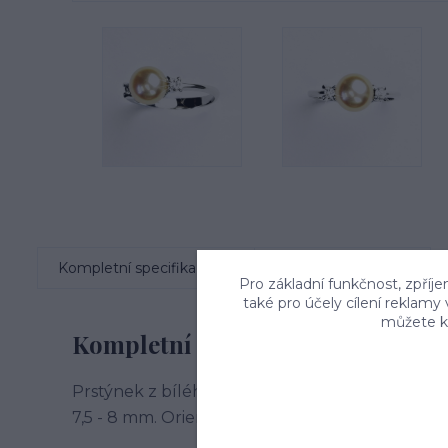
Kompletní specifikace
Komentáře
0
Pro základní funkčnost, zpříje
také pro účely cílení reklamy
můžete kd
Kompletní specifikace
Prstýnek z bílého zlata je zdoben čirými zirkon
7,5 - 8 mm. Orientační váha prstenu ve velikosti 