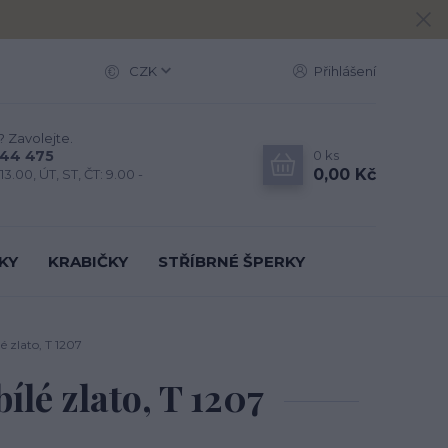
CZK
Přihlášení
? Zavolejte.
0
ks
444 475
0,00 Kč
13.00, ÚT, ST, ČT: 9.00 -
KY
KRABIČKY
STŘÍBRNÉ ŠPERKY
lé zlato, T 1207
bílé zlato, T 1207