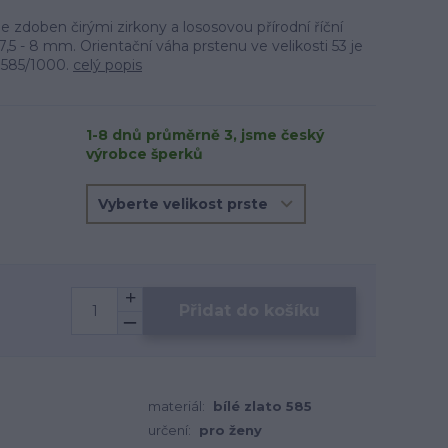
je zdoben čirými zirkony a lososovou přírodní říční
7,5 - 8 mm. Orientační váha prstenu ve velikosti 53 je
o 585/1000.
celý popis
1-8 dnů průměrně 3, jsme český
výrobce šperků
Přidat do košíku
materiál:
bílé zlato 585
určení:
pro ženy