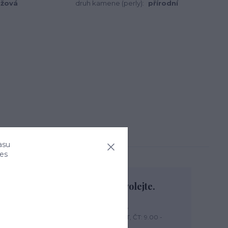
ůžová
druh kamene (perly):
přírodní
asu
ies
Nevíte si rady? Zavolejte.
+420 774 444 475
PO, PÁ: 7.00 - 13.00, ÚT, ST, ČT: 9.00 -
15.00