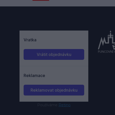
Používáme
Retino