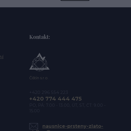
Kontakt:
NÍ
Čištín s.r.o.
+420 296 554 223
+420 774 444 475
PO, PÁ: 7.00 - 13.00, ÚT, ST, ČT: 9.00 -
15.00
nausnice-prsteny-zlato-