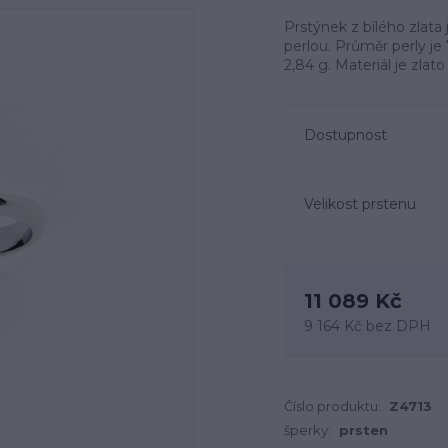
Prstýnek z bílého zlata 
perlou. Průměr perly je 
2,84 g. Materiál je zlat
Dostupnost
Velikost prstenu
11 089 Kč
9 164 Kč
bez DPH
Číslo produktu:
Z4713
šperky:
prsten