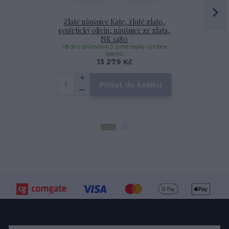
Zlaté náušnice Kate, žluté zlato,
Zlaté náušn
syntetický olivín, náušnice ze zlata,
čiré zirkon
NK 1480
1-8 dnů průměrně 3, jsme český výrobce
1-8 dnů prům
šperků
13 279 Kč
Přidat do košíku