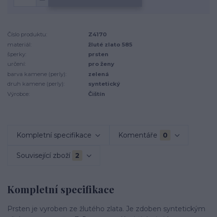
Číslo produktu:
Z4170
materiál:
žluté zlato 585
šperky:
prsten
určení:
pro ženy
barva kamene (perly):
zelená
druh kamene (perly):
syntetický
Výrobce:
Čištín
Kompletní specifikace
Komentáře
0
Související zboží
2
Kompletní specifikace
Prsten je vyroben ze žlutého zlata. Je zdoben syntetickým