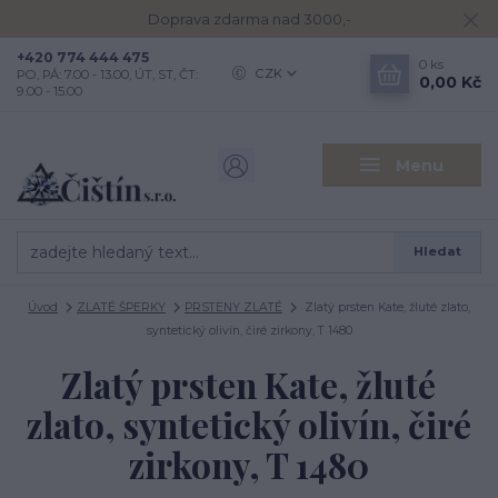
Doprava zdarma nad 3000,-
+420 774 444 475
0
ks
CZK
PO, PÁ: 7.00 - 13.00, ÚT, ST, ČT:
0,00 Kč
9.00 - 15.00
Menu
Hledat
Úvod
ZLATÉ ŠPERKY
PRSTENY ZLATÉ
Zlatý prsten Kate, žluté zlato,
syntetický olivín, čiré zirkony, T 1480
Zlatý prsten Kate, žluté
zlato, syntetický olivín, čiré
zirkony, T 1480