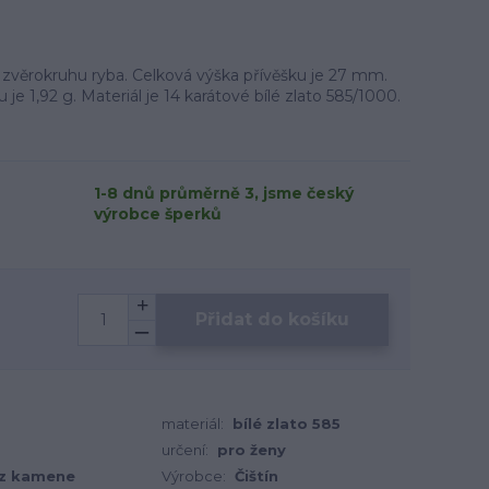
 zvěrokruhu ryba. Celková výška přívěšku je 27 mm.
 je 1,92 g. Materiál je 14 karátové bílé zlato 585/1000.
1-8 dnů průměrně 3, jsme český
výrobce šperků
Přidat do košíku
materiál:
bílé zlato 585
určení:
pro ženy
z kamene
Výrobce:
Čištín