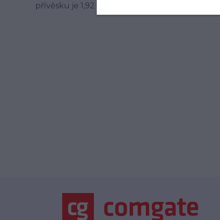
přívěsku je 1,92 g. Materiál je 14 karátové bílé z