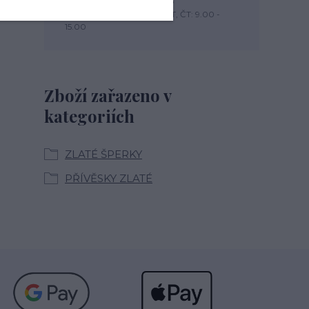
+420 774 444 475
PO, PÁ: 7.00 - 13.00, ÚT, ST, ČT: 9.00 -
15.00
Zboží zařazeno v
kategoriích
ZLATÉ ŠPERKY
PŘÍVĚSKY ZLATÉ