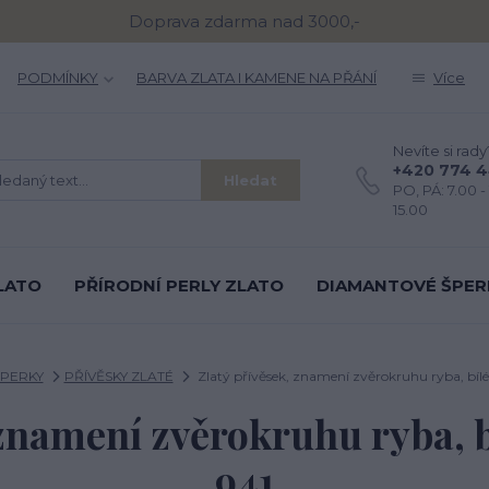
Doprava zdarma nad 3000,-
PODMÍNKY
BARVA ZLATA I KAMENE NA PŘÁNÍ
Více
Nevíte si rady
+420 774 
Hledat
PO, PÁ: 7.00 - 
15.00
LATO
PŘÍRODNÍ PERLY ZLATO
DIAMANTOVÉ ŠPER
ŠPERKY
PŘÍVĚSKY ZLATÉ
Zlatý přívěsek, znamení zvěrokruhu ryba, bílé 
znamení zvěrokruhu ryba, bí
941