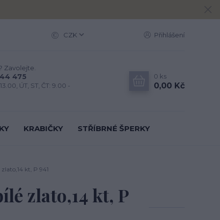
CZK
Přihlášení
? Zavolejte.
0
ks
444 475
0,00 Kč
13.00, ÚT, ST, ČT: 9.00 -
KY
KRABIČKY
STŘÍBRNÉ ŠPERKY
zlato,14 kt, P 941
lé zlato,14 kt, P