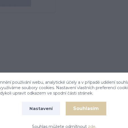
mnění používání webu, analytické účely a v případě udělení souhl
 využíváme soubory cookies. Nastavení vlastních preferencí cook
ykoli upravit odkazem ve spodní části stránek.
Souhlasím
Nastavení
ová výška přívěšku je 27 mm. Orientační váha
Souhlas můžete odmítnout
zde
.