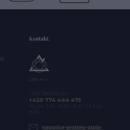
Kontakt:
NÍ
Čištín s.r.o.
+420 296 554 223
+420 774 444 475
PO, PÁ: 7.00 - 13.00, ÚT, ST, ČT: 9.00 -
15.00
nausnice-prsteny-zlato-