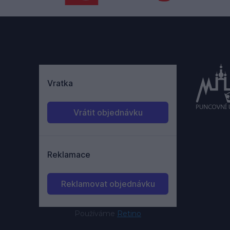
Používáme
Retino