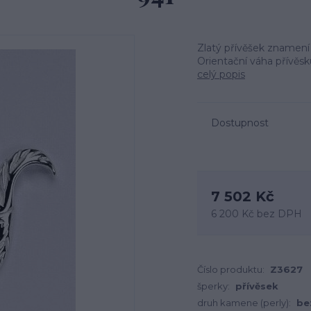
Zlatý přívěšek znamení
Orientační váha přívěsku
celý popis
Dostupnost
7 502 Kč
6 200 Kč
bez DPH
Číslo produktu:
Z3627
šperky:
přívěsek
druh kamene (perly):
be