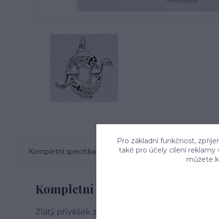
Pro základní funkčnost, zpříje
také pro účely cílení reklamy
Kompletní specifikace
Komentáře
0
můžete kd
Kompletní specifikace
Zlatý přívěšek znamení zvěrokruhu ryba. Celk