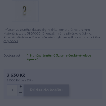
Přívěsek ze žlutého zlata s čirým zirkonem o průměru 4 mm..
Materiál je zlato 585/1000. Orientační váha přívěsku je 0,84 g.
Rozměr přívěsku je 13 mm včetně úchytu na výšku a 4 mm na šířku.
celý popis
Dostupnost
1-8 dnů průměrně 3, jsme český výrobce
šperků
3 630 Kč
3 000 Kč
bez DPH
Přidat do košíku