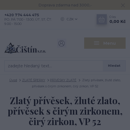
Doprava zdarma nad 3000,-
+420 774 444 475
0
ks
CZK
PO, PÁ: 7.00 - 13.00, ÚT, ST, ČT:
0,00 Kč
9.00 - 15.00
Menu
Hledat
Úvod
ZLATÉ ŠPERKY
PŘÍVĚSKY ZLATÉ
Zlatý přívěsek, žluté zlato,
přívěsek s čirým zirkonem, čirý zirkon, VP 52
Zlatý přívěsek, žluté zlato,
přívěsek s čirým zirkonem,
čirý zirkon, VP 52