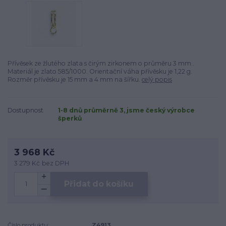
Přívěsek ze žlutého zlata s čirým zirkonem o průměru 3 mm..
Materiál je zlato 585/1000. Orientační váha přívěsku je 1,22 g.
Rozměr přívěsku je 15 mm a 4 mm na šířku.
celý popis
Dostupnost
1-8 dnů průměrně 3, jsme český výrobce
šperků
3 968 Kč
3 279 Kč
bez DPH
Přidat do košíku
Číslo produktu:
Z4913