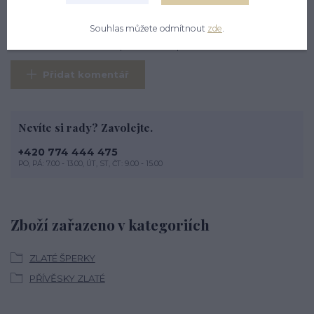
Komentáře
0
Souhlas můžete odmítnout
zde
.
Zatím nikdo komentář nepřidal. Buďte první.
Přidat komentář
Nevíte si rady? Zavolejte.
+420 774 444 475
PO, PÁ: 7.00 - 13.00, ÚT, ST, ČT: 9.00 - 15.00
Zboží zařazeno v kategoriích
ZLATÉ ŠPERKY
PŘÍVĚSKY ZLATÉ