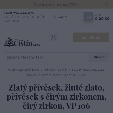
Doprava zdarma nad 3000,-
+420 774 444 475
0
ks
CZK
PO, PÁ: 7.00 - 13.00, ÚT, ST, ČT:
0,00 Kč
9.00 - 15.00
Menu
Hledat
Úvod
ZLATÉ ŠPERKY
PŘÍVĚSKY ZLATÉ
Zlatý přívěsek, žluté zlato,
přívěsek s čirým zirkonem, čirý zirkon, VP 106
Zlatý přívěsek, žluté zlato,
přívěsek s čirým zirkonem,
čirý zirkon, VP 106