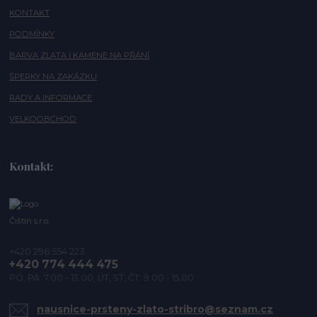
KONTAKT
PODMÍNKY
BARVA ZLATA I KAMENE NA PŘÁNÍ
ŠPERKY NA ZAKÁZKU
RADY A INFORMACE
VELKOOBCHOD
Kontakt:
Čištín s.r.o.
+420 296 554 223
+420 774 444 475
PO, PÁ: 7.00 - 13.00, ÚT, ST, ČT: 9.00 - 15.00
nausnice-prsteny-zlato-stribro@seznam.cz