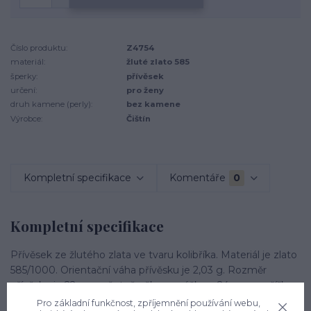
Číslo produktu:
Z4754
materiál:
žluté zlato 585
šperky:
přívěsek
určení:
pro ženy
druh kamene (perly):
bez kamene
Výrobce:
Čištín
Kompletní specifikace
Komentáře
0
Kompletní specifikace
Přívěsek ze žlutého zlata ve tvaru kolibříka. Materiál je zlato
585/1000. Orientační váha přívěsku je 2,03 g. Rozměr
přívěsku je 22 mm včetně očka na výšku a 24 mm na šířku.
Pro základní funkčnost, zpříjemnění používání webu,