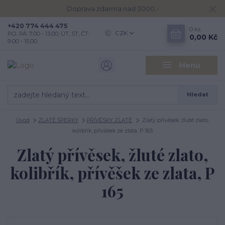
Doprava zdarma nad 3000,-
+420 774 444 475
0
ks
CZK
PO, PÁ: 7.00 - 13.00, ÚT, ST, ČT:
0,00 Kč
9.00 - 15.00
Menu
Hledat
Úvod
ZLATÉ ŠPERKY
PŘÍVĚSKY ZLATÉ
Zlatý přívěsek, žluté zlato,
kolibřík, přívěšek ze zlata, P 165
Zlatý přívěsek, žluté zlato,
kolibřík, přívěšek ze zlata, P
165