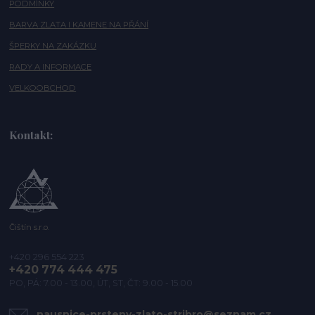
PODMÍNKY
BARVA ZLATA I KAMENE NA PŘÁNÍ
ŠPERKY NA ZAKÁZKU
RADY A INFORMACE
VELKOOBCHOD
Kontakt:
Čištín s.r.o.
+420 296 554 223
+420 774 444 475
PO, PÁ: 7.00 - 13.00, ÚT, ST, ČT: 9.00 - 15.00
nausnice-prsteny-zlato-stribro@seznam.cz