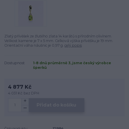
Zlatý přívěšek ze žlutého zlata 14 karátů s přírodním olivínem.
Velikost kamene je 7 x 5 mm. Celková výška přívěšku je 19 mm.
Orientační váha náušnic je 0,97 g.
celý popis
Dostupnost
1-8 dnů průměrně 3, jsme český výrobce
šperků
4 877 Kč
4 031 Kč
bez DPH
Přidat do košíku
Číslo produktu:
Z1984