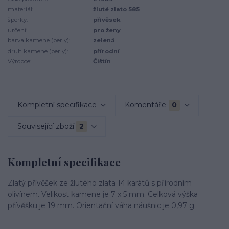
materiál:
žluté zlato 585
šperky:
přívěsek
určení:
pro ženy
barva kamene (perly):
zelená
druh kamene (perly):
přírodní
Výrobce:
Čištín
Kompletní specifikace
Komentáře
0
Související zboží
2
Kompletní specifikace
Zlatý přívěšek ze žlutého zlata 14 karátů s přírodním
olivínem. Velikost kamene je 7 x 5 mm. Celková výška
přívěšku je 19 mm. Orientační váha náušnic je 0,97 g.