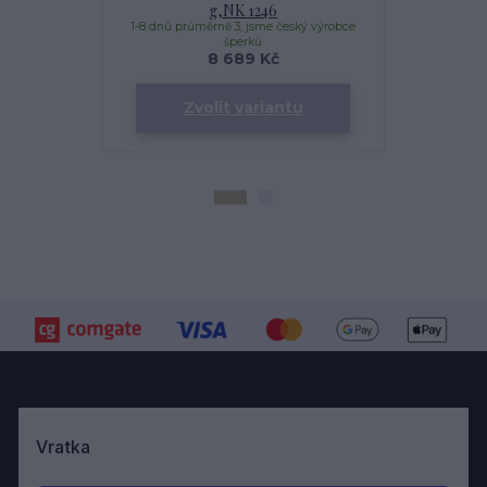
g,NK 1246
1-8 dnů průměrně 3, jsme český výrobce
1-8 dnů prům
šperků
8 689 Kč
Zvolit variantu