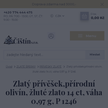
Doprava zdarma nad 3000,-
+420 774 444 475
0
ks
CZK
PO, PÁ: 7.00 - 13.00, ÚT, ST, ČT:
0,00 Kč
9.00 - 15.00
Menu
Hledat
Úvod
ZLATÉ ŠPERKY
PŘÍVĚSKY ZLATÉ
Zlatý přívěšek,přírodní olivín,
žluté zlato 14 ct, váha 0,97 g, P 1246
Zlatý přívěšek,přírodní
olivín, žluté zlato 14 ct, váha
0,97 g, P 1246