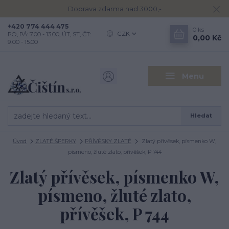
Doprava zdarma nad 3000,-
+420 774 444 475
0
ks
CZK
PO, PÁ: 7.00 - 13.00, ÚT, ST, ČT:
0,00 Kč
9.00 - 15.00
Menu
Hledat
Úvod
ZLATÉ ŠPERKY
PŘÍVĚSKY ZLATÉ
Zlatý přívěsek, písmenko W,
písmeno, žluté zlato, přívěšek, P 744
Zlatý přívěsek, písmenko W,
písmeno, žluté zlato,
přívěšek, P 744