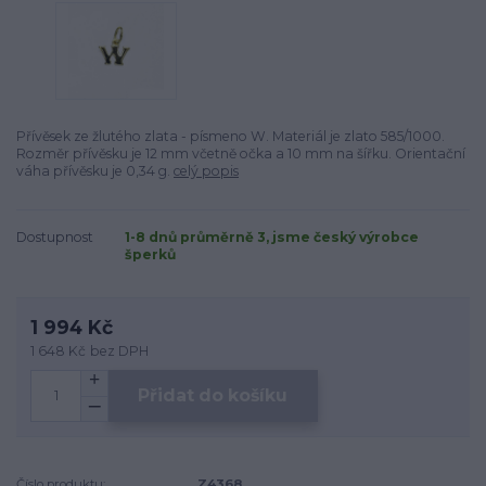
Přívěsek ze žlutého zlata - písmeno W. Materiál je zlato 585/1000.
Rozměr přívěsku je 12 mm včetně očka a 10 mm na šířku. Orientační
váha přívěsku je 0,34 g.
celý popis
Dostupnost
1-8 dnů průměrně 3, jsme český výrobce
šperků
1 994 Kč
1 648 Kč
bez DPH
Přidat do košíku
Číslo produktu:
Z4368