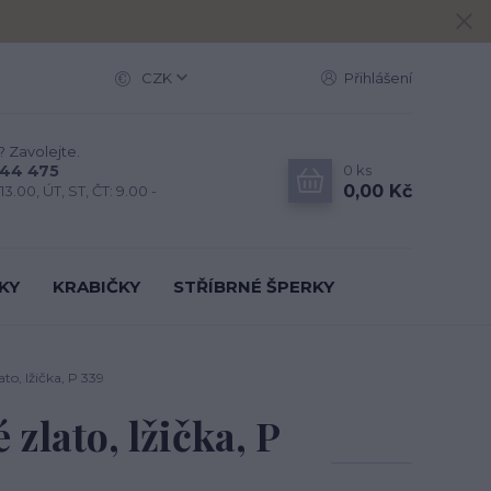
CZK
Přihlášení
? Zavolejte.
0
ks
444 475
0,00 Kč
13.00, ÚT, ST, ČT: 9.00 -
KY
KRABIČKY
STŘÍBRNÉ ŠPERKY
ato, lžička, P 339
é zlato, lžička, P