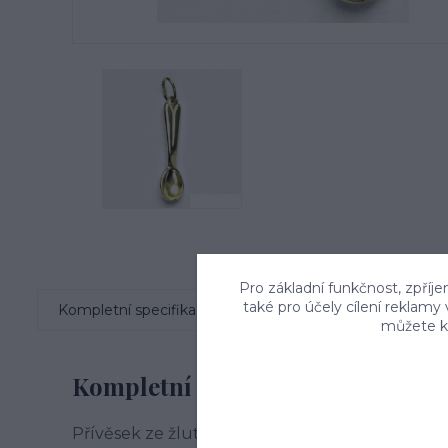
Pro základní funkčnost, zpříje
také pro účely cílení reklamy
Kompletní specifikace
Komentáře
0
můžete kd
Kompletní specifikace
Přívěsek ze žlutého zlata má tvar lžičky. Mater