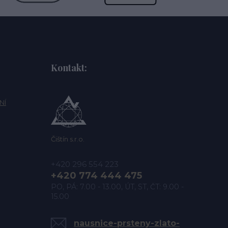
Kontakt:
NÍ
Čištín s.r.o.
+420 296 554 223
+420 774 444 475
PO, PÁ: 7.00 - 13.00, ÚT, ST, ČT: 9.00 -
15.00
nausnice-prsteny-zlato-