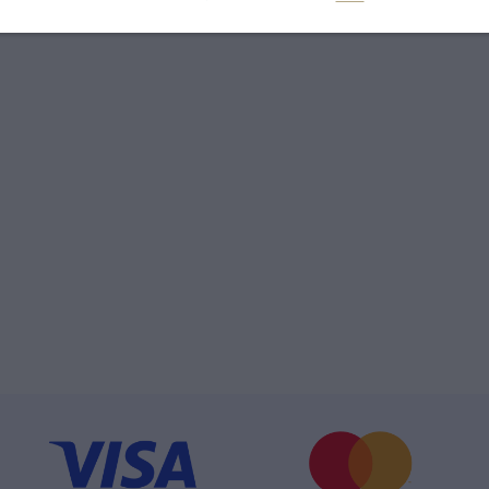
í váha přívěsku je 1,14 g.