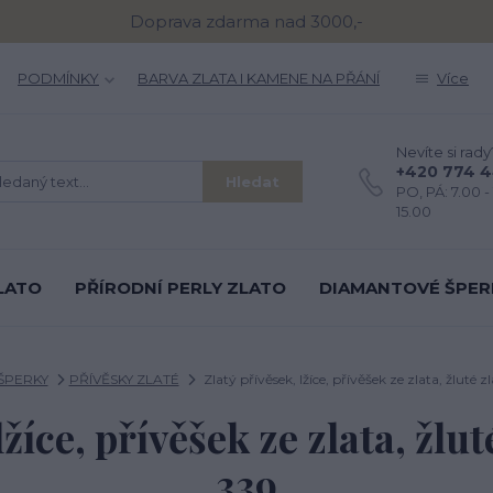
Doprava zdarma nad 3000,-
PODMÍNKY
BARVA ZLATA I KAMENE NA PŘÁNÍ
Více
Nevíte si rady
+420 774 
Hledat
PO, PÁ: 7.00 - 
15.00
LATO
PŘÍRODNÍ PERLY ZLATO
DIAMANTOVÉ ŠPER
ŠPERKY
PŘÍVĚSKY ZLATÉ
Zlatý přívěsek, lžíce, přívěšek ze zlata, žluté zl
žíce, přívěšek ze zlata, žlut
339