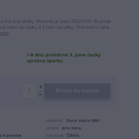
ta má tvar lžičky. Materiál je zlato 585/1000. Rozměr
ně očka na výšku a 3 mm na šířku. Orientační váha
popis
1-8 dnů průměrně 3, jsme český
výrobce šperků
Přidat do košíku
materiál:
žluté zlato 585
určení:
pro ženy
z kamene
Výrobce:
Čištín