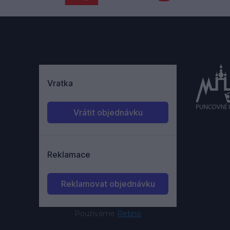
Používáme
Retino