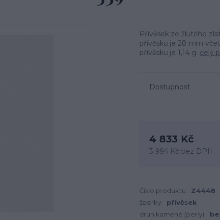
Přívěsek ze žlutého zla
přívěsku je 28 mm včet
přívěsku je 1,14 g.
celý 
Dostupnost
4 833 Kč
3 994 Kč
bez DPH
Číslo produktu:
Z4448
šperky:
přívěsek
druh kamene (perly):
be