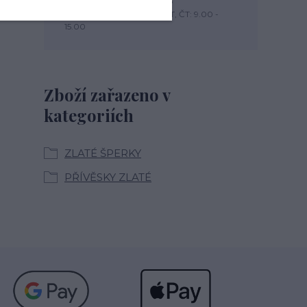
+420 774 444 475
PO, PÁ: 7.00 - 13.00, ÚT, ST, ČT: 9.00 -
15.00
Zboží zařazeno v
kategoriích
ZLATÉ ŠPERKY
PŘÍVĚSKY ZLATÉ