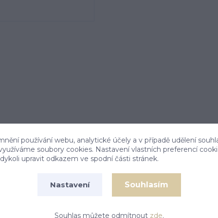
mnění používání webu, analytické účely a v případě udělení souhl
 využíváme soubory cookies. Nastavení vlastních preferencí cook
ykoli upravit odkazem ve spodní části stránek.
Souhlasím
Nastavení
iál je zlato 585/1000. Rozměr přívěsku je 28 mm
Souhlas můžete odmítnout
zde
.