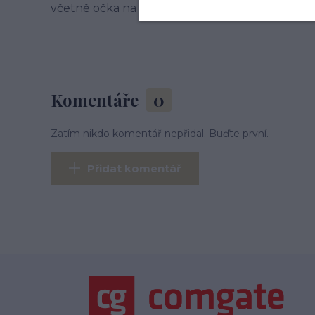
včetně očka na výšku a 3 mm na šířku. Orientačn
Komentáře
0
Zatím nikdo komentář nepřidal. Buďte první.
Přidat komentář