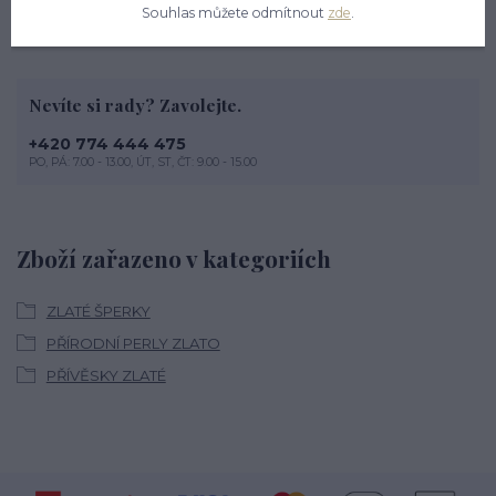
Souhlas můžete odmítnout
zde
.
Nevíte si rady? Zavolejte.
+420 774 444 475
PO, PÁ: 7.00 - 13.00, ÚT, ST, ČT: 9.00 - 15.00
Zboží zařazeno v kategoriích
ZLATÉ ŠPERKY
PŘÍRODNÍ PERLY ZLATO
PŘÍVĚSKY ZLATÉ