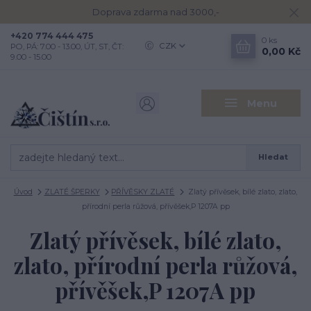
Doprava zdarma nad 3000,-
+420 774 444 475
0
ks
CZK
PO, PÁ: 7.00 - 13.00, ÚT, ST, ČT:
0,00 Kč
9.00 - 15.00
Menu
Hledat
Úvod
ZLATÉ ŠPERKY
PŘÍVĚSKY ZLATÉ
Zlatý přívěsek, bílé zlato, zlato,
přírodní perla růžová, přívěšek,P 1207A pp
Zlatý přívěsek, bílé zlato,
zlato, přírodní perla růžová,
přívěšek,P 1207A pp