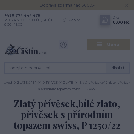
Doprava zdarma nad 3000,-
+420 774 444 475
0
ks
CZK
PO, PÁ: 7.00 - 13.00, ÚT, ST, ČT:
0,00 Kč
9.00 - 15.00
Menu
Hledat
Úvod
ZLATÉ ŠPERKY
PŘÍVĚSKY ZLATÉ
Zlatý přívěsek,bílé zlato, přívěsek
s přírodním topazem swiss, P 1250/22
Zlatý přívěsek,bílé zlato,
přívěsek s přírodním
topazem swiss, P 1250/22