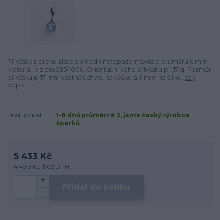
Přívěsek z bílého zlata s přírodním topazem swiss o průměru 6 mm.
Materiál je zlato 585/1000. Orientační váha přívěsku je 1,17 g. Rozměr
přívěsku je 17 mm včetně úchytu na výšku a 6 mm na šířku.
celý
popis
Dostupnost
1-8 dnů průměrně 3, jsme český výrobce
šperků
5 433 Kč
4 490 Kč
bez DPH
Přidat do košíku