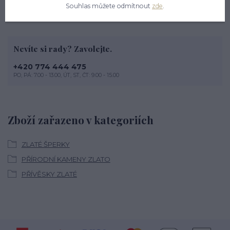
Souhlas můžete odmítnout
zde
.
Nevíte si rady? Zavolejte.
+420 774 444 475
PO, PÁ: 7.00 - 13.00, ÚT, ST, ČT: 9.00 - 15.00
Zboží zařazeno v kategoriích
ZLATÉ ŠPERKY
PŘÍRODNÍ KAMENY ZLATO
PŘÍVĚSKY ZLATÉ