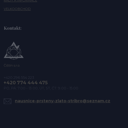
RADY A INFORMACE
VELKOOBCHOD
Kontakt:
Čištín s.r.o.
+420 296 554 223
+420 774 444 475
PO, PÁ: 7.00 - 13.00, ÚT, ST, ČT: 9.00 - 15.00
nausnice-prsteny-zlato-stribro@seznam.cz