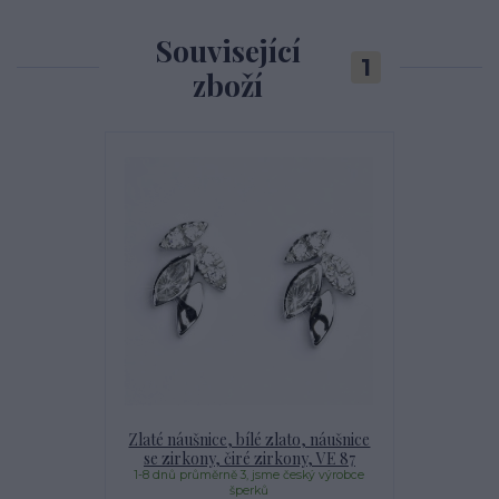
Související
1
zboží
Zlaté náušnice, bílé zlato, náušnice
se zirkony, čiré zirkony, VE 87
1-8 dnů průměrně 3, jsme český výrobce
šperků