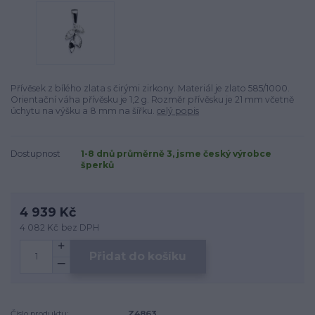
Přívěsek z bílého zlata s čirými zirkony. Materiál je zlato 585/1000.
Orientační váha přívěsku je 1,2 g. Rozměr přívěsku je 21 mm včetně
úchytu na výšku a 8 mm na šířku.
celý popis
Dostupnost
1-8 dnů průměrně 3, jsme český výrobce
šperků
4 939 Kč
4 082 Kč
bez DPH
Přidat do košíku
Číslo produktu:
Z4863