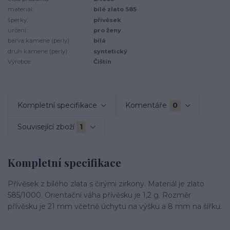
materiál:
bílé zlato 585
šperky:
přívěsek
určení:
pro ženy
barva kamene (perly):
bílá
druh kamene (perly):
syntetický
Výrobce:
Čištín
Kompletní specifikace
Komentáře
0
Související zboží
1
Kompletní specifikace
Přívěsek z bílého zlata s čirými zirkony. Materiál je zlato
585/1000. Orientační váha přívěsku je 1,2 g. Rozměr
přívěsku je 21 mm včetně úchytu na výšku a 8 mm na šířku.