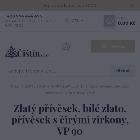
Doprava zdarma nad 3000,-
+420 774 444 475
0
ks
CZK
PO, PÁ: 7.00 - 13.00, ÚT, ST, ČT:
0,00 Kč
9.00 - 15.00
Menu
Hledat
Úvod
ZLATÉ ŠPERKY
PŘÍVĚSKY ZLATÉ
Zlatý přívěsek, bílé zlato,
přívěsek s čirými zirkony, VP 90
Zlatý přívěsek, bílé zlato,
přívěsek s čirými zirkony,
VP 90