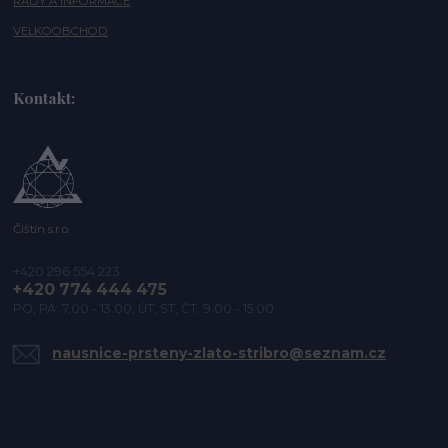
RADY A INFORMACE
VELKOOBCHOD
Kontakt:
Čištín s.r.o.
+420 296 554 223
+420 774 444 475
PO, PÁ: 7.00 - 13.00, ÚT, ST, ČT: 9.00 - 15.00
nausnice-prsteny-zlato-stribro@seznam.cz