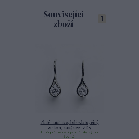
Související
1
zboží
Zlaté náušnice, bílé zlato, čirý
zirkon, naušnice, VE 5
1-8 dnů průměrně 3, jsme český výrobce
šperků