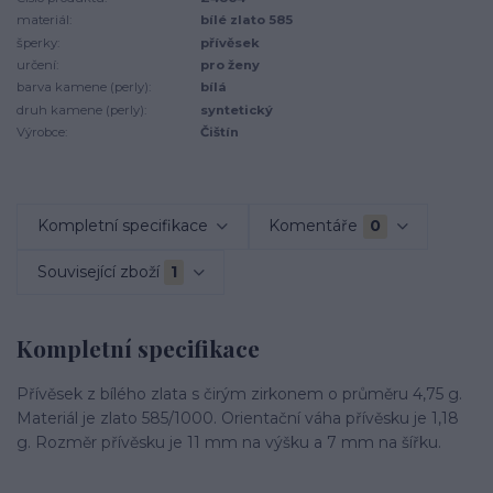
materiál:
bílé zlato 585
šperky:
přívěsek
určení:
pro ženy
barva kamene (perly):
bílá
druh kamene (perly):
syntetický
Výrobce:
Čištín
Kompletní specifikace
Komentáře
0
Související zboží
1
Kompletní specifikace
Přívěsek z bílého zlata s čirým zirkonem o průměru 4,75 g.
Materiál je zlato 585/1000. Orientační váha přívěsku je 1,18
g. Rozměr přívěsku je 11 mm na výšku a 7 mm na šířku.