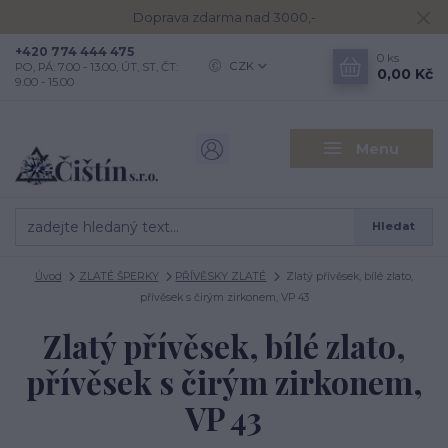
Doprava zdarma nad 3000,-
+420 774 444 475
0
ks
CZK
PO, PÁ: 7.00 - 13.00, ÚT, ST, ČT:
0,00 Kč
9.00 - 15.00
Menu
Hledat
Úvod
ZLATÉ ŠPERKY
PŘÍVĚSKY ZLATÉ
Zlatý přívěsek, bílé zlato,
přívěsek s čirým zirkonem, VP 43
Zlatý přívěsek, bílé zlato,
přívěsek s čirým zirkonem,
VP 43