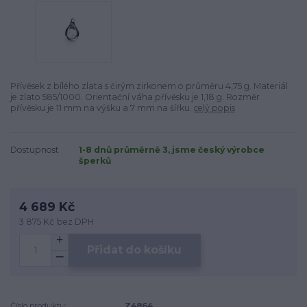
Přívěsek z bílého zlata s čirým zirkonem o průměru 4,75 g. Materiál
je zlato 585/1000. Orientační váha přívěsku je 1,18 g. Rozměr
přívěsku je 11 mm na výšku a 7 mm na šířku.
celý popis
Dostupnost
1-8 dnů průměrně 3, jsme český výrobce
šperků
4 689 Kč
3 875 Kč
bez DPH
Přidat do košíku
Číslo produktu:
Z4864