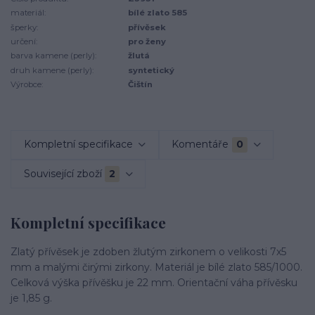
materiál:
bílé zlato 585
šperky:
přívěsek
určení:
pro ženy
barva kamene (perly):
žlutá
druh kamene (perly):
syntetický
Výrobce:
Čištín
Kompletní specifikace
Komentáře
0
Související zboží
2
Kompletní specifikace
Zlatý přívěsek je zdoben žlutým zirkonem o velikosti 7x5
mm a malými čirými zirkony. Materiál je bílé zlato 585/1000.
Celková výška přívěšku je 22 mm. Orientační váha přívěsku
je 1,85 g.