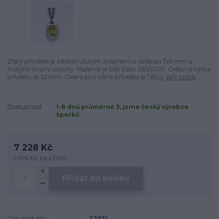
Zlatý přívěsek je zdoben žlutým zirkonem o velikosti 7x5 mm a
malými čirými zirkony. Materiál je bílé zlato 585/1000. Celková výška
přívěšku je 22 mm. Orientační váha přívěsku je 1,85 g.
celý popis
Dostupnost
1-8 dnů průměrně 3, jsme český výrobce
šperků
7 228 Kč
5 974 Kč
bez DPH
Přidat do košíku
Číslo produktu:
Z3931