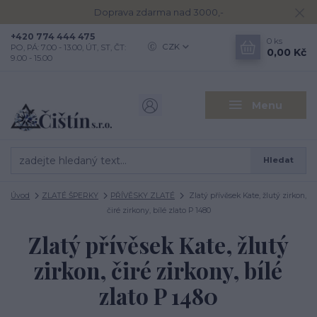
Doprava zdarma nad 3000,-
+420 774 444 475
0
ks
CZK
PO, PÁ: 7.00 - 13.00, ÚT, ST, ČT:
0,00 Kč
9.00 - 15.00
Menu
Hledat
Úvod
ZLATÉ ŠPERKY
PŘÍVĚSKY ZLATÉ
Zlatý přívěsek Kate, žlutý zirkon,
čiré zirkony, bílé zlato P 1480
Zlatý přívěsek Kate, žlutý
zirkon, čiré zirkony, bílé
zlato P 1480