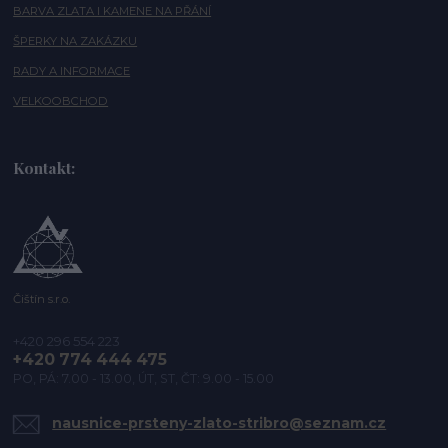
BARVA ZLATA I KAMENE NA PŘÁNÍ
ŠPERKY NA ZAKÁZKU
RADY A INFORMACE
VELKOOBCHOD
Kontakt:
Čištín s.r.o.
+420 296 554 223
+420 774 444 475
PO, PÁ: 7.00 - 13.00, ÚT, ST, ČT: 9.00 - 15.00
nausnice-prsteny-zlato-stribro@seznam.cz