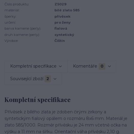
Číslo produktu:
Z5029
materiál:
bílé zlato 585
šperky:
přívěsek
určení:
pro ženy
barva kamene (perly):
fialová
druh kamene (perly):
syntetický
Výrobce:
Čištín
Kompletní specifikace
Komentáře
0
Související zboží
2
Kompletní specifikace
Přívěsek z bílého zlata je zdoben čirými zirkony a
syntetickým fialový opálem o rozměru 8x6 mm. Materiál je
zlato 585/1000. Rozměr přívěsku je 24 mm včetně očka na
výšku a 11 mm na šířku. Orientační váha přívěsku 2,10 g.