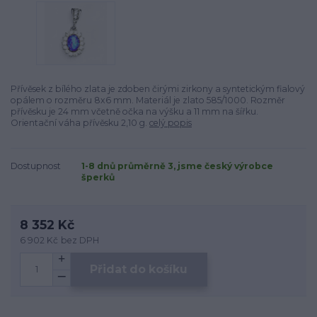
Přívěsek z bílého zlata je zdoben čirými zirkony a syntetickým fialový
opálem o rozměru 8x6 mm. Materiál je zlato 585/1000. Rozměr
přívěsku je 24 mm včetně očka na výšku a 11 mm na šířku.
Orientační váha přívěsku 2,10 g.
celý popis
Dostupnost
1-8 dnů průměrně 3, jsme český výrobce
šperků
8 352 Kč
6 902 Kč
bez DPH
Přidat do košíku