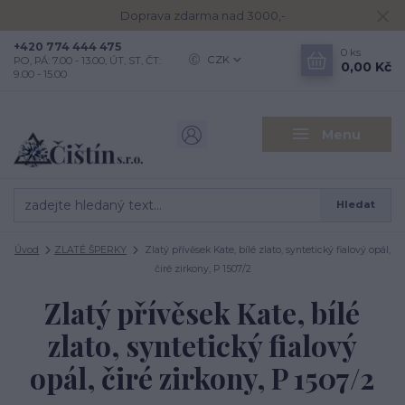
Doprava zdarma nad 3000,-
+420 774 444 475
0
ks
CZK
PO, PÁ: 7.00 - 13.00, ÚT, ST, ČT:
0,00 Kč
9.00 - 15.00
Menu
Hledat
Úvod
ZLATÉ ŠPERKY
Zlatý přívěsek Kate, bílé zlato, syntetický fialový opál,
čiré zirkony, P 1507/2
Zlatý přívěsek Kate, bílé
zlato, syntetický fialový
opál, čiré zirkony, P 1507/2