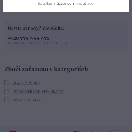
Souhlas můžete odmítnout
zde
.
Nevíte si rady? Zavolejte.
+420 774 444 475
PO, PÁ: 7.00 - 13.00, ÚT, ST, ČT: 9.00 - 15.00
Zboží zařazeno v kategoriích
ZLATÉ ŠPERKY
PŘÍRODNÍ KAMENY ZLATO
PŘÍVĚSKY ZLATÉ