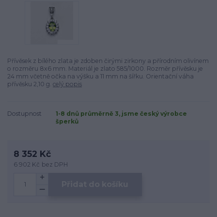
Přívěsek z bílého zlata je zdoben čirými zirkony a přírodním olivínem
o rozměru 8x6 mm. Materiál je zlato 585/1000. Rozměr přívěsku je
24 mm včetně očka na výšku a 11 mm na šířku. Orientační váha
přívěsku 2,10 g.
celý popis
Dostupnost
1-8 dnů průměrně 3, jsme český výrobce
šperků
8 352 Kč
6 902 Kč
bez DPH
Přidat do košíku