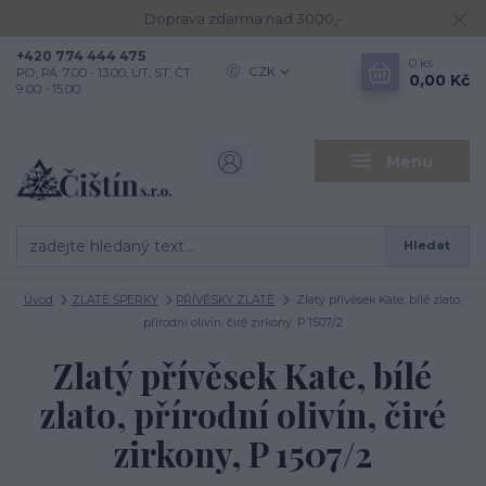
Doprava zdarma nad 3000,-
+420 774 444 475
0
ks
CZK
PO, PÁ: 7.00 - 13.00, ÚT, ST, ČT:
0,00 Kč
9.00 - 15.00
Menu
Hledat
Úvod
ZLATÉ ŠPERKY
PŘÍVĚSKY ZLATÉ
Zlatý přívěsek Kate, bílé zlato,
přírodní olivín, čiré zirkony, P 1507/2
Zlatý přívěsek Kate, bílé
zlato, přírodní olivín, čiré
zirkony, P 1507/2