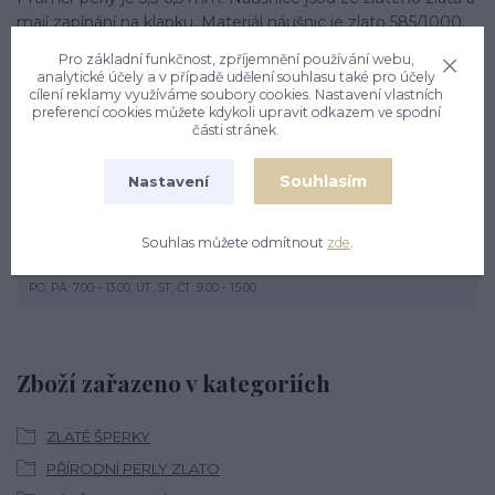
mají zapínání na klapku. Materiál náušnic je zlato 585/1000.
Celková výška náušnice je 15 mm. Orientační váha náušnic
Pro základní funkčnost, zpříjemnění používání webu,
je cca 2,10 g.
analytické účely a v případě udělení souhlasu také pro účely
cílení reklamy využíváme soubory cookies. Nastavení vlastních
preferencí cookies můžete kdykoli upravit odkazem ve spodní
části stránek.
Souhlasím
Nastavení
Nevíte si rady? Zavolejte.
Souhlas můžete odmítnout
zde
.
+420 774 444 475
PO, PÁ: 7.00 - 13.00, ÚT, ST, ČT: 9.00 - 15.00
Zboží zařazeno v kategoriích
ZLATÉ ŠPERKY
PŘÍRODNÍ PERLY ZLATO