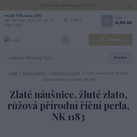
Doprava zdarma nad 3000,-
+420 774 444 475
0
ks
CZK
PO, PÁ: 7.00 - 13.00, ÚT, ST, ČT:
0,00 Kč
9.00 - 15.00
Menu
Hledat
Úvod
ZLATÉ ŠPERKY
NÁUŠNICE ZLATÉ
Zlaté náušnice, žluté zlato,
růžová přírodní říční perla, NK 1183
Zlaté náušnice, žluté zlato,
růžová přírodní říční perla,
NK 1183