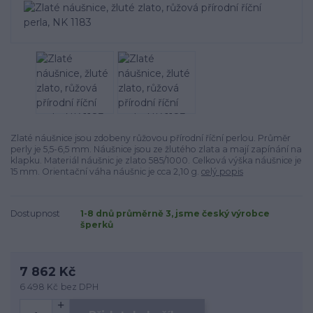
Zlaté náušnice jsou zdobeny růžovou přírodní říční perlou. Průměr
perly je 5,5-6,5 mm. Náušnice jsou ze žlutého zlata a mají zapínání na
klapku. Materiál náušnic je zlato 585/1000. Celková výška náušnice je
15 mm. Orientační váha náušnic je cca 2,10 g.
celý popis
Dostupnost
1-8 dnů průměrně 3, jsme český výrobce
šperků
7 862 Kč
6 498 Kč
bez DPH