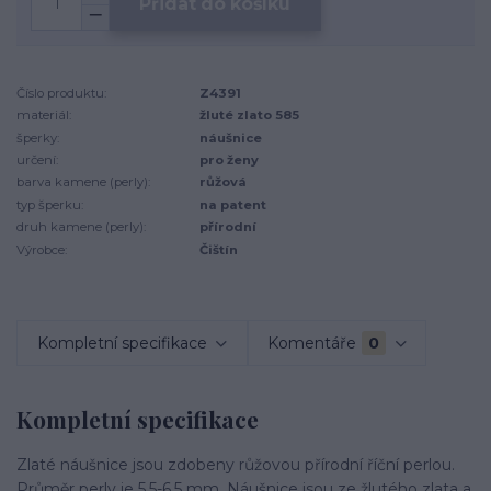
Přidat do košíku
Číslo produktu:
Z4391
materiál:
žluté zlato 585
šperky:
náušnice
určení:
pro ženy
barva kamene (perly):
růžová
typ šperku:
na patent
druh kamene (perly):
přírodní
Výrobce:
Čištín
Kompletní specifikace
Komentáře
0
Kompletní specifikace
Zlaté náušnice jsou zdobeny růžovou přírodní říční perlou.
Průměr perly je 5,5-6,5 mm. Náušnice jsou ze žlutého zlata a