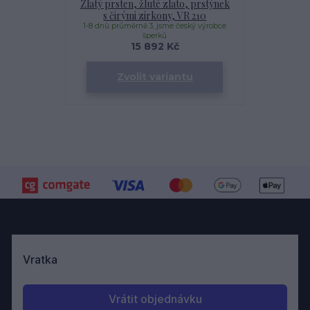
Zlatý prsten, žluté zlato, prstýnek
s čirými zirkony, VR 210
1-8 dnů průměrně 3, jsme český výrobce
šperků
15 892 Kč
Zvolit variantu