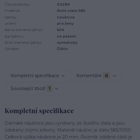
Číslo produktu:
Z4280
materiál:
žluté zlato 585
šperky:
náušnice
určení:
pro ženy
barva kamene (perly):
bílá
typ šperku:
na patent
druh kamene (perly):
syntetický
Výrobce:
Čištín
Kompletní specifikace
Komentáře
0
Související zboží
1
Kompletní specifikace
Dámské náušnice jsou vyrobeny ze žlutého zlata a jsou
zdobeny čirými zirkony. Materiál náušnic je zlato 585/1000.
Celková výška náušnice je 20 mm. Rozměr zdobné části je