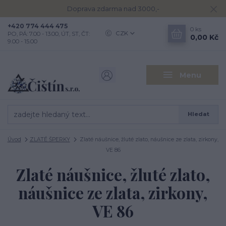
Doprava zdarma nad 3000,-
+420 774 444 475
0
ks
CZK
PO, PÁ: 7.00 - 13.00, ÚT, ST, ČT:
0,00 Kč
9.00 - 15.00
Menu
Hledat
Úvod
ZLATÉ ŠPERKY
Zlaté náušnice, žluté zlato, náušnice ze zlata, zirkony,
VE 86
Zlaté náušnice, žluté zlato,
náušnice ze zlata, zirkony,
VE 86