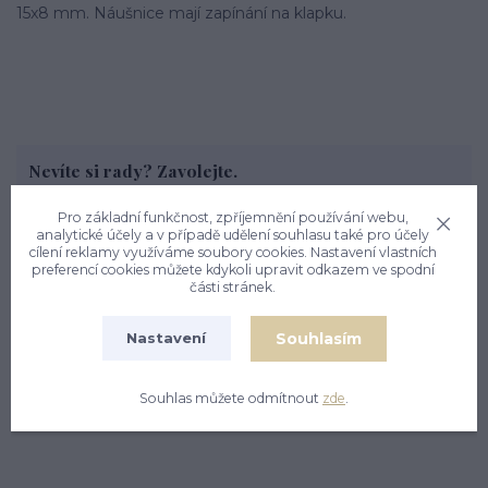
15x8 mm. Náušnice mají zapínání na klapku.
Nevíte si rady? Zavolejte.
+420 774 444 475
Pro základní funkčnost, zpříjemnění používání webu,
PO, PÁ: 7.00 - 13.00, ÚT, ST, ČT: 9.00 - 15.00
analytické účely a v případě udělení souhlasu také pro účely
cílení reklamy využíváme soubory cookies. Nastavení vlastních
preferencí cookies můžete kdykoli upravit odkazem ve spodní
části stránek.
Zboží zařazeno v kategoriích
Souhlasím
Nastavení
ZLATÉ ŠPERKY
Souhlas můžete odmítnout
zde
.
NÁUŠNICE ZLATÉ