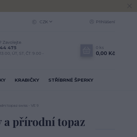
CZK
Přihlášení
? Zavolejte.
0
ks
444 475
0,00 Kč
13.00, ÚT, ST, ČT: 9.00 -
KY
KRABIČKY
STŘÍBRNÉ ŠPERKY
rodní topaz swiss - VE 9
ny a přírodní topaz