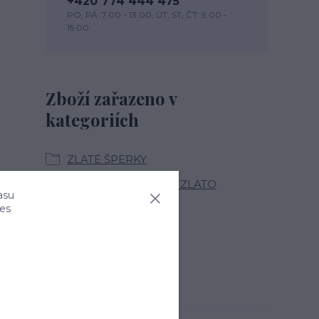
+420 774 444 475
PO, PÁ: 7.00 - 13.00, ÚT, ST, ČT: 9.00 -
15.00
Zboží zařazeno v
kategoriích
ZLATÉ ŠPERKY
PŘÍRODNÍ KAMENY ZLATO
asu
ies
NÁUŠNICE ZLATÉ