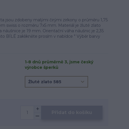
ata jsou zdobeny malými čirými zirkony o průměru 1,75
 swiss o rozměru 7x5 mm. Materiál je žluté zlato
 náušnice je 19 mm. Orientační váha náušnic je 2,35
ato BÍLÉ zaklikněte prosím v nabídce " Výběr barvy
1-8 dnů průměrně 3, jsme český
výrobce šperků
Přidat do košíku