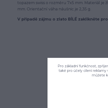
topazem swiss o rozměru 7x5 mm. Materiál je žl
mm. Orientační váha náušnic je 2,35 g.
V případě zájmu o zlato BÍLÉ zaklikněte pro
Pro základní funkčnost, zpříje
také pro účely cílení reklamy
můžete kd