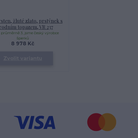
sten, žluté zlato, prstýnek s
rodním topazem, VR 237
 průměrně 3, jsme český výrobce
šperků
8 978 Kč
Zvolit variantu