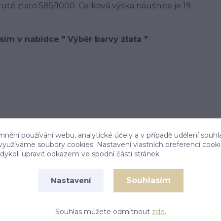
uté zlato 585/1000. Celková výška náušnice je 19
sím v nabídce " Výběr barvy zlata "
mnění používání webu, analytické účely a v případě udělení souhl
 využíváme soubory cookies. Nastavení vlastních preferencí cook
ykoli upravit odkazem ve spodní části stránek.
Souhlasím
Nastavení
Souhlas můžete odmítnout
zde
.