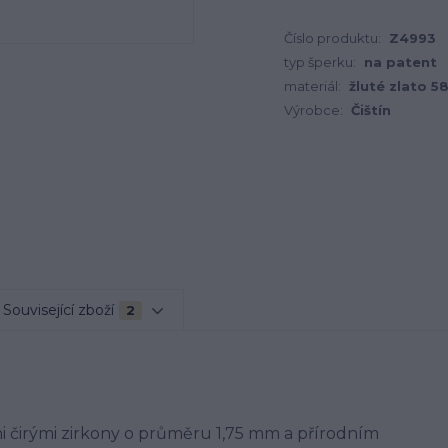
Číslo produktu:
Z4993
typ šperku:
na patent
materiál:
žluté zlato 5
Výrobce:
Čištín
Související zboží
2
i čirými zirkony o průměru 1,75 mm a přírodním