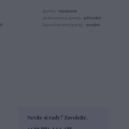
šperky:
náušnice
druh kamene (perly):
přírodní
85
barva kamene (perly):
modrá
Nevíte si rady? Zavolejte.