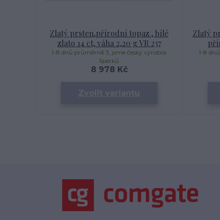
Zlatý prsten,přírodní topaz , bílé
Zlatý pr
zlato 14 ct, váha 2,20 g VR 237
pří
1-8 dnů průměrně 3, jsme český výrobce
1-8 dnů
šperků
8 978 Kč
Zvolit variantu