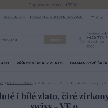
Doprava zdarma nad 3000,-
PODMÍNKY
BARVA ZLATA I KAMENE NA PŘÁNÍ
Více
Nevíte si rady
+420 774 
Hledat
PO, PÁ: 7.00 - 
15.00
LATO
PŘÍRODNÍ PERLY ZLATO
DIAMANTOVÉ ŠPER
KY
NÁUŠNICE ZLATÉ
Zlaté náušnice, žluté i bílé zlato, čiré zirkony a pří
uté i bílé zlato, čiré zirko
swiss - VE 9