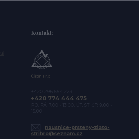
Kontakt:
NÍ
Čištín s.r.o.
+420 296 554 223
+420 774 444 475
PO, PÁ: 7.00 - 13.00, ÚT, ST, ČT: 9.00 -
15.00
nausnice-prsteny-zlato-
stribro@seznam.cz