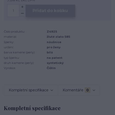
5 538 Kč
bez DPH
Přidat do košíku
Číslo produktu:
Z4925
materiál:
žluté zlato 585
šperky:
náušnice
určení:
pro ženy
barva kamene (perly):
bílá
typ šperku:
na patent
druh kamene (perly):
syntetický
Výrobce:
Čištín
Kompletní specifikace
Komentáře
0
Kompletní specifikace