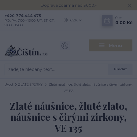
Doprava zdarma nad 3000,-
+420 774 444 475
0
ks
CZK
PO, PÁ: 7.00 - 13.00, ÚT, ST, ČT:
0,00 Kč
9.00 - 15.00
Menu
Hledat
Úvod
ZLATÉ ŠPERKY
Zlaté náušnice, žluté zlato, náušnice s čirými zirkony,
VE 135
Zlaté náušnice, žluté zlato,
náušnice s čirými zirkony,
VE 135