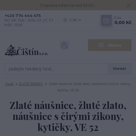
Doprava zdarma nad 3000,-
+420 774 444 475
0
ks
CZK
PO, PÁ: 7.00 - 13.00, ÚT, ST, ČT:
0,00 Kč
9.00 - 15.00
Menu
Hledat
Úvod
ZLATÉ ŠPERKY
Zlaté náušnice, žluté zlato, náušnice s čirými zikony,
kytičky, VE 52
Zlaté náušnice, žluté zlato,
náušnice s čirými zikony,
kytičky, VE 52