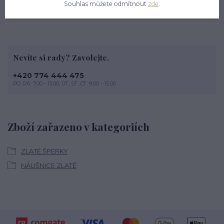
Souhlas můžete odmítnout
zde
.
Nevíte si rady? Zavolejte.
+420 774 444 475
PO, PÁ: 7.00 - 13.00, ÚT, ST, ČT: 9.00 - 15.00
Zboží zařazeno v kategoriích
ZLATÉ ŠPERKY
NÁUŠNICE ZLATÉ