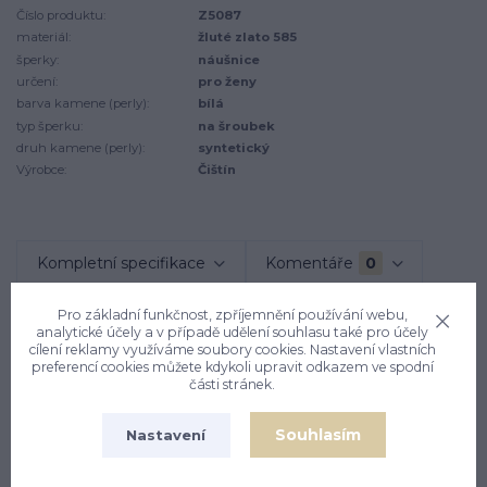
Číslo produktu:
Z5087
materiál:
žluté zlato 585
šperky:
náušnice
určení:
pro ženy
barva kamene (perly):
bílá
typ šperku:
na šroubek
druh kamene (perly):
syntetický
Výrobce:
Čištín
Kompletní specifikace
Komentáře
0
Pro základní funkčnost, zpříjemnění používání webu,
Kompletní specifikace
analytické účely a v případě udělení souhlasu také pro účely
cílení reklamy využíváme soubory cookies. Nastavení vlastních
preferencí cookies můžete kdykoli upravit odkazem ve spodní
Náušnice ze žlutého zlata jsou zdobeny čirými zirkony.
části stránek.
Náušnice mají tvar kytičky a zapínání na šroubek. Materiál je
zlato 585/1000. Rozměr kytičky je 10x10 mm. Orientační
Souhlasím
Nastavení
váha náušnic je 2,14 g.