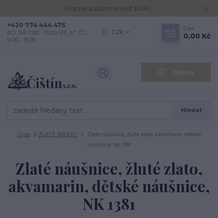
Doprava zdarma nad 3000,-
+420 774 444 475
0
ks
CZK
PO, PÁ: 7.00 - 13.00, ÚT, ST, ČT:
0,00 Kč
9.00 - 15.00
Menu
Hledat
Úvod
ZLATÉ ŠPERKY
Zlaté náušnice, žluté zlato, akvamarin, dětské
náušnice, NK 1381
Zlaté náušnice, žluté zlato,
akvamarin, dětské náušnice,
NK 1381