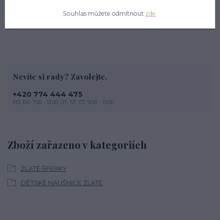
Orientační váha 1,3 g.
Souhlas můžete odmítnout
zde
.
Nevíte si rady? Zavolejte.
+420 774 444 475
PO, PÁ: 7.00 - 13.00, ÚT, ST, ČT: 9.00 - 15.00
Zboží zařazeno v kategoriích
ZLATÉ ŠPERKY
DĚTSKÉ NÁUŠNICE ZLATÉ