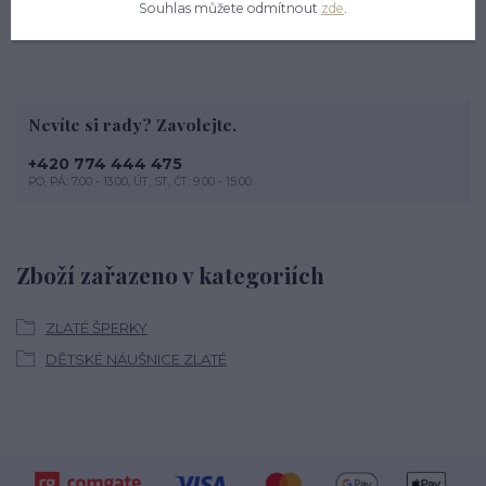
Souhlas můžete odmítnout
zde
.
Nevíte si rady? Zavolejte.
+420 774 444 475
PO, PÁ: 7.00 - 13.00, ÚT, ST, ČT: 9.00 - 15.00
Zboží zařazeno v kategoriích
ZLATÉ ŠPERKY
DĚTSKÉ NÁUŠNICE ZLATÉ