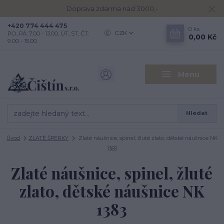
Doprava zdarma nad 3000,-
+420 774 444 475
0
ks
CZK
PO, PÁ: 7.00 - 13.00, ÚT, ST, ČT:
0,00 Kč
9.00 - 15.00
Menu
Hledat
Úvod
ZLATÉ ŠPERKY
Zlaté náušnice, spinel, žluté zlato, dětské náušnice NK
1383
Zlaté náušnice, spinel, žluté
zlato, dětské náušnice NK
1383