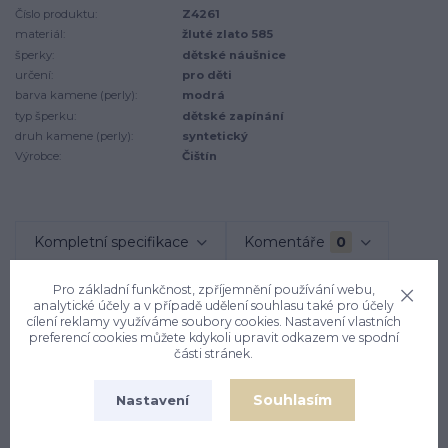
Číslo produktu:
Z4261
materiál:
žluté zlato 585
šperky:
dětské náušnice
určení:
pro děti
barva kamene (perly):
modrá
typ šperku:
dětské zapínání
druh kamene (perly):
syntetický
Výrobce:
Čištín
Kompletní specifikace
Komentáře
0
Pro základní funkčnost, zpříjemnění používání webu,
Kompletní specifikace
analytické účely a v případě udělení souhlasu také pro účely
cílení reklamy využíváme soubory cookies. Nastavení vlastních
preferencí cookies můžete kdykoli upravit odkazem ve spodní
Zlaté dětské náušnice jsou zdobeny syntetikcým spinelem.
části stránek.
Materiál je zlato 585/1000. Celkový rozměr náušnice na
výšku je 15 mm. Rozměr zdobné části je 7x7 mm. Náušnice
Souhlasím
Nastavení
mají zapínání na brizuru. Orientační váha náušnic je 1,28 g.