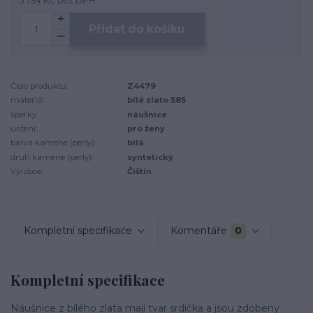
5 734 Kč
bez DPH
Přidat do košíku
Číslo produktu:
Z4479
materiál:
bílé zlato 585
šperky:
náušnice
určení:
pro ženy
barva kamene (perly):
bílá
druh kamene (perly):
syntetický
Výrobce:
Čištín
Kompletní specifikace
Komentáře
0
Kompletní specifikace
Náušnice z bílého zlata mají tvar srdíčka a jsou zdobeny