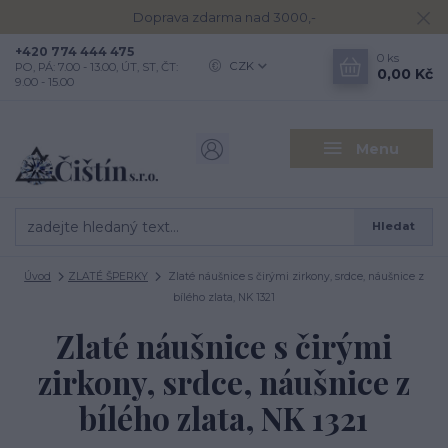
Doprava zdarma nad 3000,-
+420 774 444 475
0
ks
CZK
PO, PÁ: 7.00 - 13.00, ÚT, ST, ČT:
0,00 Kč
9.00 - 15.00
Menu
Hledat
Úvod
ZLATÉ ŠPERKY
Zlaté náušnice s čirými zirkony, srdce, náušnice z
bílého zlata, NK 1321
Zlaté náušnice s čirými
zirkony, srdce, náušnice z
bílého zlata, NK 1321