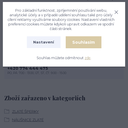
čirými zirkony. Zapínání náušnic je na patent. Celková výška
náušnic je 17 mm. Orientační váha přívěsku 1,77 g. Materiál
Pro základní funkčnost, zpříjemnění používání webu,
analytické účely a v případě udělení souhlasu také pro účely
je zlato ryzosti 585/1000.
cílení reklamy využíváme soubory cookies. Nastavení vlastních
preferencí cookies můžete kdykoli upravit odkazem ve spodní
části stránek.
Souhlasím
Nastavení
Nevíte si rady? Zavolejte.
Souhlas můžete odmítnout
zde
.
+420 774 444 475
PO, PÁ: 7.00 - 13.00, ÚT, ST, ČT: 9.00 - 15.00
Zboží zařazeno v kategoriích
ZLATÉ ŠPERKY
NÁUŠNICE ZLATÉ