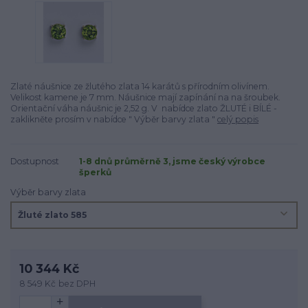
Zlaté náušnice ze žlutého zlata 14 karátů s přírodním olivínem.
Velikost kamene je 7 mm. Náušnice mají zapínání na na šroubek.
Orientační váha náušnic je 2,52 g. V nabídce zlato ŽLUTÉ i BÍLÉ -
zaklikněte prosím v nabídce " Výběr barvy zlata "
celý popis
Dostupnost
1-8 dnů průměrně 3, jsme český výrobce
šperků
Výběr barvy zlata
10 344 Kč
8 549 Kč
bez DPH