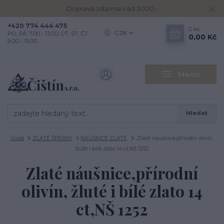
Doprava zdarma nad 3000,-
+420 774 444 475
0
ks
CZK
PO, PÁ: 7.00 - 13.00, ÚT, ST, ČT:
0,00 Kč
9.00 - 15.00
Menu
Hledat
Úvod
ZLATÉ ŠPERKY
NÁUŠNICE ZLATÉ
Zlaté náušnice,přírodní olivín,
žluté i bílé zlato 14 ct,NŠ 1252
Zlaté náušnice,přírodní
olivín, žluté i bílé zlato 14
ct,NŠ 1252