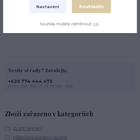
olivínem. Velikost kamene je 7 mm. Náušnice mají zapínání
Souhlasím
Nastavení
na na šroubek. Orientační váha náušnic je 2,52 g.
V nabídce zlato ŽLUTÉ i BÍLÉ - zaklikněte prosím v
Souhlas můžete odmítnout
zde
.
nabídce " Výběr barvy zlata "
Nevíte si rady? Zavolejte.
+420 774 444 475
PO, PÁ: 7.00 - 13.00, ÚT, ST, ČT: 9.00 - 15.00
Zboží zařazeno v kategoriích
ZLATÉ ŠPERKY
PŘÍRODNÍ KAMENY ZLATO