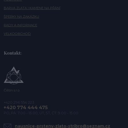
BARVA ZLATA I KAMENE NA PŘÁNÍ
ŠPERKY NA ZAKÁZKU
RADY A INFORMACE
VELKOOBCHOD
Kontakt:
Čištín s.r.o.
+420 296 554 223
+420 774 444 475
PO, PÁ: 7.00 - 13.00, ÚT, ST, ČT: 9.00 - 15.00
nausnice-prsteny-zlato-stribro@seznam.cz