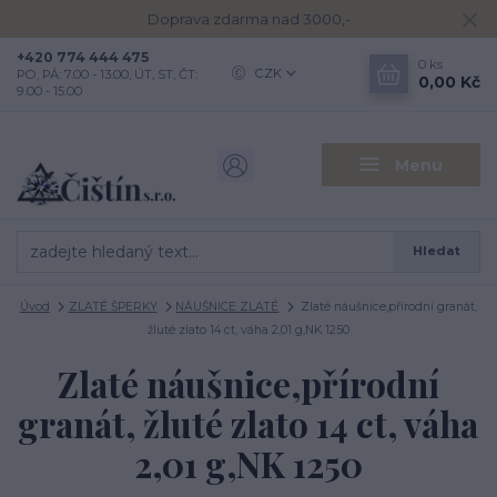
Doprava zdarma nad 3000,-
+420 774 444 475
0
ks
CZK
PO, PÁ: 7.00 - 13.00, ÚT, ST, ČT:
0,00 Kč
9.00 - 15.00
Menu
Hledat
Úvod
ZLATÉ ŠPERKY
NÁUŠNICE ZLATÉ
Zlaté náušnice,přírodní granát,
žluté zlato 14 ct, váha 2,01 g,NK 1250
Zlaté náušnice,přírodní
granát, žluté zlato 14 ct, váha
2,01 g,NK 1250