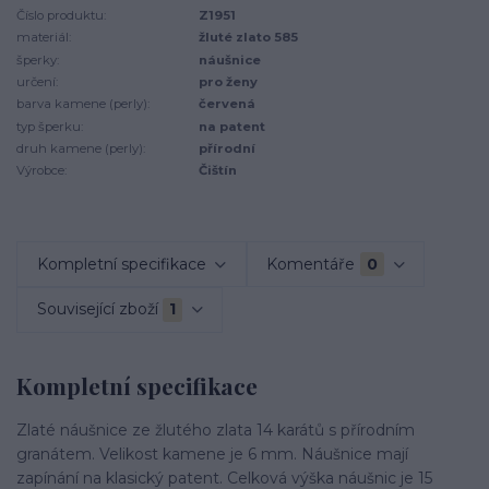
Číslo produktu:
Z1951
materiál:
žluté zlato 585
šperky:
náušnice
určení:
pro ženy
barva kamene (perly):
červená
typ šperku:
na patent
druh kamene (perly):
přírodní
Výrobce:
Čištín
Kompletní specifikace
Komentáře
0
Související zboží
1
Kompletní specifikace
Zlaté náušnice ze žlutého zlata 14 karátů s přírodním
granátem. Velikost kamene je 6 mm. Náušnice mají
zapínání na klasický patent. Celková výška náušnic je 15