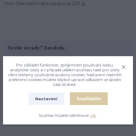
mm. Orientační váha náušnic je 2,01 g.
Nevíte si rady? Zavolejte.
+420 774 444 475
PO, PÁ: 7.00 - 13.00, ÚT, ST, ČT: 9.00 - 15.00
Pro základní funkčnost, zpříjemnění používání webu,
analytické účely a v případě udělení souhlasu také pro účely
cílení reklamy využíváme soubory cookies. Nastavení vlastních
preferencí cookies můžete kdykoli upravit odkazem ve spodní
části stránek.
Zboží zařazeno v kategoriích
Souhlasím
Nastavení
ZLATÉ ŠPERKY
PŘÍRODNÍ KAMENY ZLATO
Souhlas můžete odmítnout
zde
.
NÁUŠNICE ZLATÉ