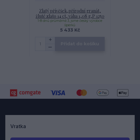
Zlatý přívěšek,přírodní granát,
žluté zlato 14 ct, váha 1,08 g,P 1250
1-8 dnů průměrně 3, jsme český výrobce
šperků
5 433 Kč
Přidat do košíku