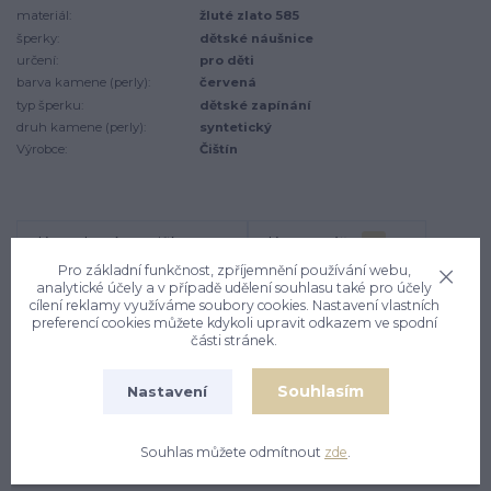
materiál:
žluté zlato 585
šperky:
dětské náušnice
určení:
pro děti
barva kamene (perly):
červená
typ šperku:
dětské zapínání
druh kamene (perly):
syntetický
Výrobce:
Čištín
Kompletní specifikace
Komentáře
0
Pro základní funkčnost, zpříjemnění používání webu,
analytické účely a v případě udělení souhlasu také pro účely
cílení reklamy využíváme soubory cookies. Nastavení vlastních
Kompletní specifikace
preferencí cookies můžete kdykoli upravit odkazem ve spodní
části stránek.
Zlaté dětské náušnice mají tvar kytičky a jsou zdobeny
přírodním granátem a čirým zirkonem. Materiál je zlato
Souhlasím
Nastavení
585/1000. Celkový rozměr náušnice na výšku je 15 mm.
Rozměr kytičky je 5x5 mm. Náušnice mají zapínání na
Souhlas můžete odmítnout
zde
.
brizuru. Orientační váha náušnic je 0