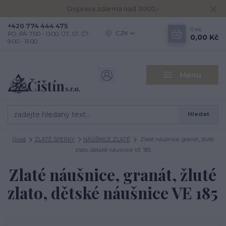
Doprava zdarma nad 3000,-
+420 774 444 475
0
ks
CZK
PO, PÁ: 7.00 - 13.00, ÚT, ST, ČT:
0,00 Kč
9.00 - 15.00
Menu
Hledat
Úvod
ZLATÉ ŠPERKY
NÁUŠNICE ZLATÉ
Zlaté náušnice, granát, žluté
zlato, dětské náušnice VE 185
Zlaté náušnice, granát, žluté
zlato, dětské náušnice VE 185