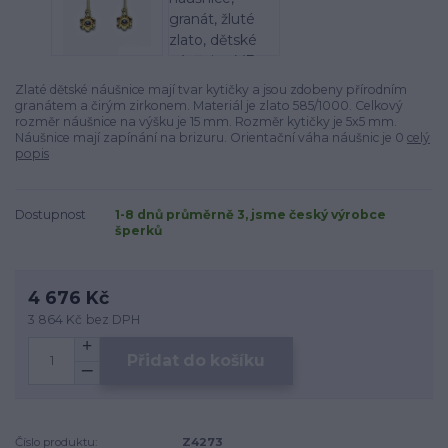
Zlaté dětské náušnice mají tvar kytičky a jsou zdobeny přírodním
granátem a čirým zirkonem. Materiál je zlato 585/1000. Celkový
rozměr náušnice na výšku je 15 mm. Rozměr kytičky je 5x5 mm.
Náušnice mají zapínání na brizuru. Orientační váha náušnic je 0
celý
popis
Dostupnost
1-8 dnů průměrně 3, jsme český výrobce
šperků
4 676 Kč
3 864 Kč
bez DPH
Přidat do košíku
Číslo produktu:
Z4273