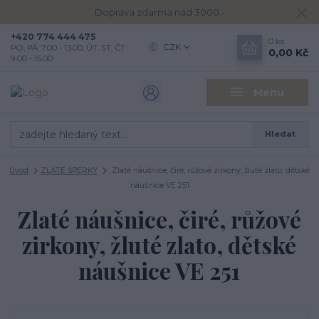
Doprava zdarma nad 3000,-
+420 774 444 475
0
ks
CZK
PO, PÁ: 7.00 - 13.00, ÚT, ST, ČT:
0,00 Kč
9.00 - 15.00
Menu
Hledat
Úvod
ZLATÉ ŠPERKY
Zlaté náušnice, čiré, růžové zirkony, žluté zlato, dětské
náušnice VE 251
Zlaté náušnice, čiré, růžové
zirkony, žluté zlato, dětské
náušnice VE 251