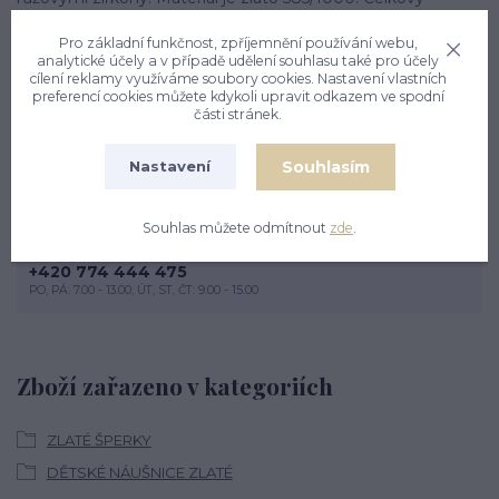
rozměr náušnice na výšku je 13,5 mm. Rozměr zdobné části
Pro základní funkčnost, zpříjemnění používání webu,
je 7x7 mm. Náušnice mají zapínání na brizuru. Orientační
analytické účely a v případě udělení souhlasu také pro účely
váha náušnic je 0,98 g.
cílení reklamy využíváme soubory cookies. Nastavení vlastních
preferencí cookies můžete kdykoli upravit odkazem ve spodní
části stránek.
Souhlasím
Nastavení
Souhlas můžete odmítnout
zde
.
Nevíte si rady? Zavolejte.
+420 774 444 475
PO, PÁ: 7.00 - 13.00, ÚT, ST, ČT: 9.00 - 15.00
Zboží zařazeno v kategoriích
ZLATÉ ŠPERKY
DĚTSKÉ NÁUŠNICE ZLATÉ