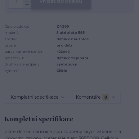
Přidat do košíku
Číslo produktu:
Z4265
materiál:
žluté zlato 585
šperky:
dětské náušnice
určení:
pro děti
barva kamene (perly):
růžová
typ šperku:
dětské zapínání
druh kamene (perly):
syntetický
Výrobce:
Čištín
Kompletní specifikace
Komentáře
0
Kompletní specifikace
Zlaté dětské náušnice jsou zdobeny čirým zirkonem a
růžovými zirkony. Materiál je zlato 585/1000. Celkový