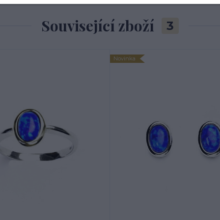
Související zboží
3
Novinka