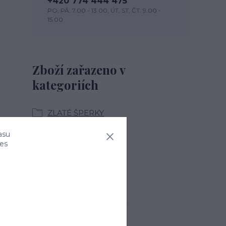
+420 774 444 475
PO, PÁ: 7.00 - 13.00, ÚT, ST, ČT: 9.00 -
15.00
Zboží zařazeno v
kategoriích
ZLATÉ ŠPERKY
NÁUŠNICE ZLATÉ
asu
ies