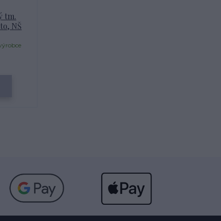
ý tm.
ato, NŠ
výrobce