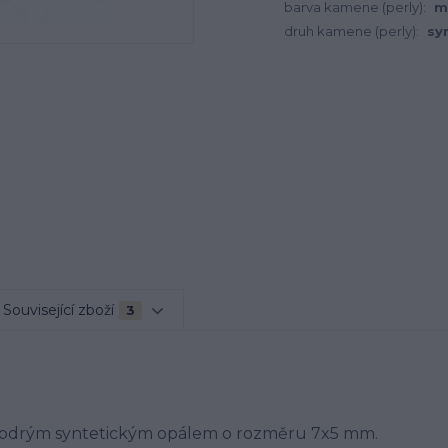
barva kamene (perly):
m
druh kamene (perly):
sy
Související zboží
3
 modrým syntetickým opálem o rozměru 7x5 mm.