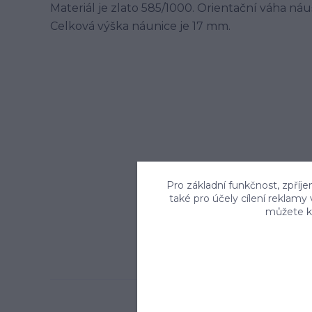
Materiál je zlato 585/1000. Orientační váha náu
Celková výška náunice je 17 mm.
Pro základní funkčnost, zpříje
také pro účely cílení reklamy
můžete kd