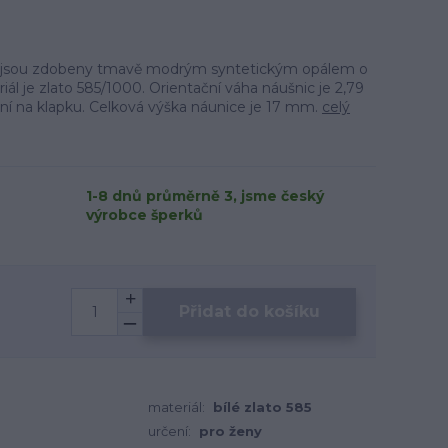
ta jsou zdobeny tmavě modrým syntetickým opálem o
l je zlato 585/1000. Orientační váha náušnic je 2,79
ání na klapku. Celková výška náunice je 17 mm.
celý
1-8 dnů průměrně 3, jsme český
výrobce šperků
Přidat do košíku
materiál:
bílé zlato 585
určení:
pro ženy