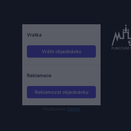
Používáme
Retino