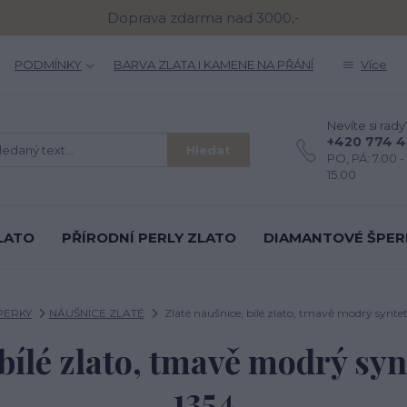
Doprava zdarma nad 3000,-
PODMÍNKY
BARVA ZLATA I KAMENE NA PŘÁNÍ
Více
Nevíte si rady
+420 774 
Hledat
PO, PÁ: 7.00 - 
15.00
LATO
PŘÍRODNÍ PERLY ZLATO
DIAMANTOVÉ ŠPER
PERKY
NÁUŠNICE ZLATÉ
Zlaté náušnice, bílé zlato, tmavě modrý syntet
 bílé zlato, tmavě modrý syn
1354