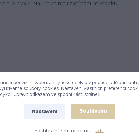
šnic je 2,79 g. Náušnice mají zapínání na klapku.
mnění používání webu, analytické účely a v případě udělení souhl
 využíváme soubory cookies. Nastavení vlastních preferencí cook
ykoli upravit odkazem ve spodní části stránek.
Souhlasím
Nastavení
Souhlas můžete odmítnout
zde
.