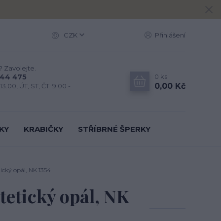
CZK
Přihlášení
? Zavolejte.
0
ks
444 475
0,00 Kč
13.00, ÚT, ST, ČT: 9.00 -
KY
KRABIČKY
STŘÍBRNÉ ŠPERKY
ický opál, NK 1354
tetický opál, NK