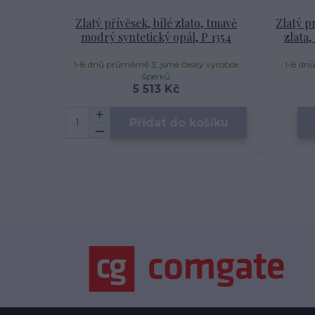
Zlatý přívěsek, bílé zlato, tmavě
Zlatý pr
modrý syntetický opál, P 1354
zlata
1-8 dnů průměrně 3, jsme český výrobce
1-8 dnů
šperků
5 513 Kč
Přidat do košíku