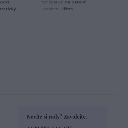
odrá
typ šperku:
na patent
ntetický
Výrobce:
Čištín
Nevíte si rady? Zavolejte.