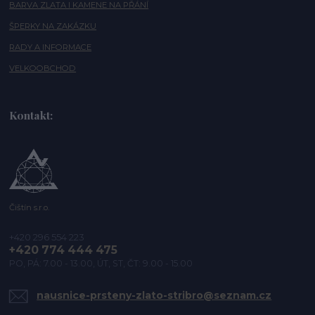
BARVA ZLATA I KAMENE NA PŘÁNÍ
ŠPERKY NA ZAKÁZKU
RADY A INFORMACE
VELKOOBCHOD
Kontakt:
Čištín s.r.o.
+420 296 554 223
+420 774 444 475
PO, PÁ: 7.00 - 13.00, ÚT, ST, ČT: 9.00 - 15.00
nausnice-prsteny-zlato-stribro@seznam.cz