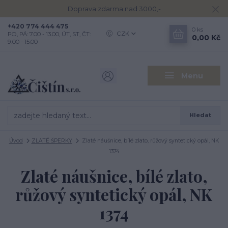
Doprava zdarma nad 3000,-
+420 774 444 475
0
ks
CZK
PO, PÁ: 7.00 - 13.00, ÚT, ST, ČT:
0,00 Kč
9.00 - 15.00
Menu
Hledat
Úvod
ZLATÉ ŠPERKY
Zlaté náušnice, bílé zlato, růžový syntetický opál, NK
1374
Zlaté náušnice, bílé zlato,
růžový syntetický opál, NK
1374