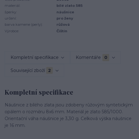
materiál:
bílé zlato 585
šperky:
náušnice
určení:
pro ženy
barva kamene (perly):
růžová
Výrobce:
Čištín
Kompletní specifikace
Komentáře
0
Související zboží
2
Kompletní specifikace
Náušnice z bílého zlata jsou zdobeny růžovým syntetickým
opálem o rozměru 8x6 mm. Materiál je zlato 585/1000.
Orientační váha náušnice je 3,30 g. Celková výška náušnice
je 16 mm.