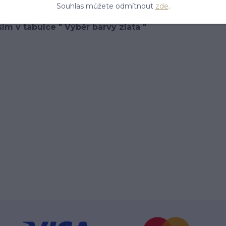
ek. Orientační váha náušnic je 1,2 g.
Souhlas můžete odmítnout
zde
.
ím v tabulce " Výběr barvy zlata "