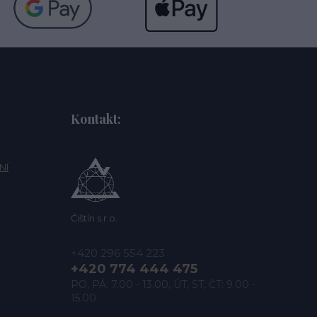
Kontakt:
NÍ
Čištín s.r.o.
+420 296 554 223
+420 774 444 475
PO, PÁ: 7.00 - 13.00, ÚT, ST, ČT: 9.00 -
15.00