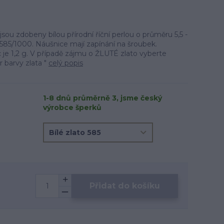
jsou zdobeny bílou přírodní říční perlou o průměru 5,5 -
 585/1000. Náušnice mají zapínání na šroubek.
 je 1,2 g. V případě zájmu o ŽLUTÉ zlato vyberte
r barvy zlata "
celý popis
1-8 dnů průměrně 3, jsme český
výrobce šperků
Přidat do košíku