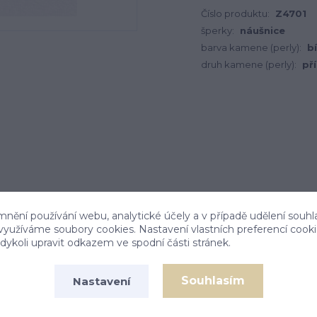
Číslo produktu:
Z4701
šperky:
náušnice
barva kamene (perly):
bí
druh kamene (perly):
př
mnění používání webu, analytické účely a v případě udělení souhl
 využíváme soubory cookies. Nastavení vlastních preferencí cook
ykoli upravit odkazem ve spodní části stránek.
Souhlasím
Nastavení
odní říční perlou o průměru 5,5 - 6 mm. Materiál je