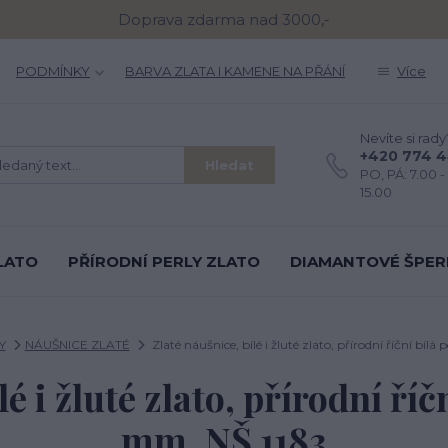
Doprava zdarma nad 3000,-
PODMÍNKY
BARVA ZLATA I KAMENE NA PŘÁNÍ
Více
Nevíte si rady
+420 774 
Hledat
PO, PÁ: 7.00 - 
15.00
LATO
PŘÍRODNÍ PERLY ZLATO
DIAMANTOVÉ ŠPER
Y
NÁUŠNICE ZLATÉ
Zlaté náušnice, bílé i žluté zlato, přírodní říční bílá 
é i žluté zlato, přírodní říčn
mm, NŠ 1183