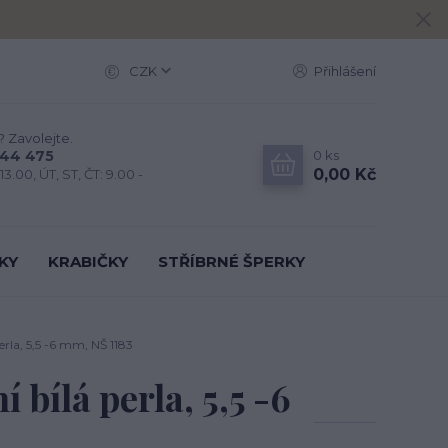
CZK
Přihlášení
? Zavolejte.
0
ks
444 475
0,00 Kč
13.00, ÚT, ST, ČT: 9.00 -
KY
KRABIČKY
STŘÍBRNÉ ŠPERKY
perla, 5,5 -6 mm, NŠ 1183
í bílá perla, 5,5 -6