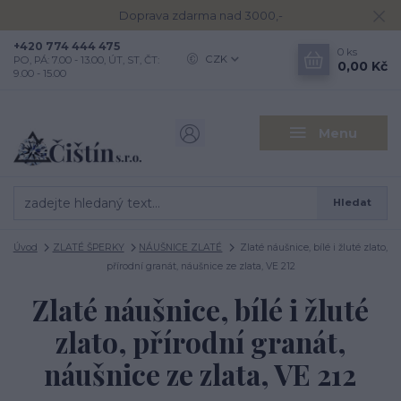
Doprava zdarma nad 3000,-
+420 774 444 475
0
ks
CZK
PO, PÁ: 7.00 - 13.00, ÚT, ST, ČT:
0,00 Kč
9.00 - 15.00
Menu
Hledat
Úvod
ZLATÉ ŠPERKY
NÁUŠNICE ZLATÉ
Zlaté náušnice, bílé i žluté zlato,
přírodní granát, náušnice ze zlata, VE 212
Zlaté náušnice, bílé i žluté
zlato, přírodní granát,
náušnice ze zlata, VE 212