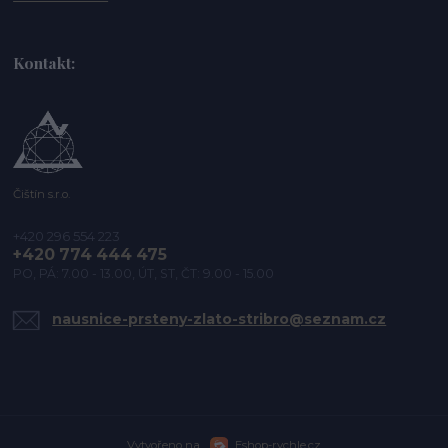
Kontakt:
Čištín s.r.o.
+420 296 554 223
+420 774 444 475
PO, PÁ: 7.00 - 13.00, ÚT, ST, ČT: 9.00 - 15.00
nausnice-prsteny-zlato-stribro@seznam.cz
Vytvořeno na
Eshop-rychle.cz