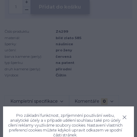
Přidat do košíku
Číslo produktu:
Z4299
materiál:
bílé zlato 585
šperky:
náušnice
určení:
pro ženy
barva kamene (perly):
červená
typ šperku:
na patent
druh kamene (perly):
přírodní
Výrobce:
Čištín
Kompletní specifikace
Komentáře
0
Pro základní funkčnost, zpříjemnění používání webu,
analytické účely a v případě udělení souhlasu také pro účely
Kompletní specifikace
cílení reklamy využíváme soubory cookies. Nastavení vlastních
preferencí cookies můžete kdykoli upravit odkazem ve spodní
Dámské náušnice z bílého zlata jsou zdobeny přírodním
části stránek.