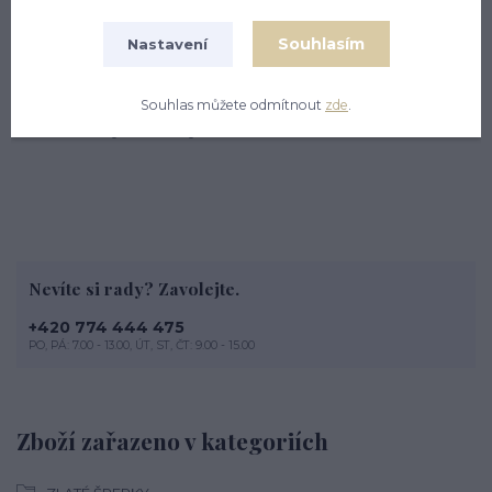
granátem. Materiál je zlato 585/1000. Náušnice mají
zapínání na klapku a jsou rhodiované. Orientační váha
Souhlasím
Nastavení
náušnic je 2,02 g. Celková výška náušnice je 18 mm.
V nabídce zlato ŽLUTÉ i BÍLÉ - zaklikněte prosím v
Souhlas můžete odmítnout
zde
.
nabídce " Výběr barvy zlata "
Nevíte si rady? Zavolejte.
+420 774 444 475
PO, PÁ: 7.00 - 13.00, ÚT, ST, ČT: 9.00 - 15.00
Zboží zařazeno v kategoriích