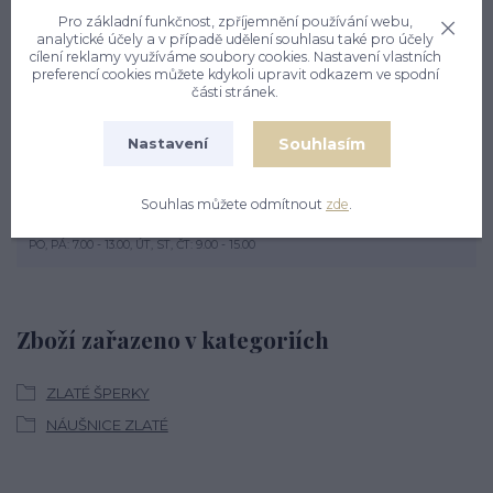
zapínání na šroubek a jsou rhodiované. Orientační váha
Pro základní funkčnost, zpříjemnění používání webu,
náušnic je 1,32 g.
analytické účely a v případě udělení souhlasu také pro účely
cílení reklamy využíváme soubory cookies. Nastavení vlastních
preferencí cookies můžete kdykoli upravit odkazem ve spodní
části stránek.
Souhlasím
Nastavení
Nevíte si rady? Zavolejte.
Souhlas můžete odmítnout
zde
.
+420 774 444 475
PO, PÁ: 7.00 - 13.00, ÚT, ST, ČT: 9.00 - 15.00
Zboží zařazeno v kategoriích
ZLATÉ ŠPERKY
NÁUŠNICE ZLATÉ