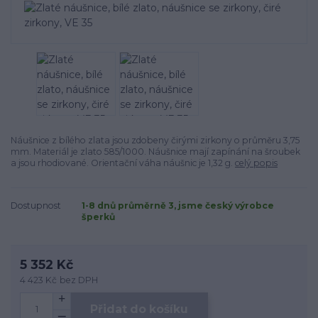
Náušnice z bílého zlata jsou zdobeny čirými zirkony o průměru 3,75
mm. Materiál je zlato 585/1000. Náušnice mají zapínání na šroubek
a jsou rhodiované. Orientační váha náušnic je 1,32 g.
celý popis
Dostupnost
1-8 dnů průměrně 3, jsme český výrobce
šperků
5 352 Kč
4 423 Kč
bez DPH
Přidat do košíku