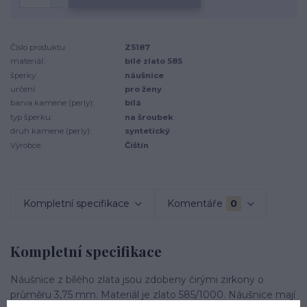
Číslo produktu:
Z5187
materiál:
bílé zlato 585
šperky:
náušnice
určení:
pro ženy
barva kamene (perly):
bílá
typ šperku:
na šroubek
druh kamene (perly):
syntetický
Výrobce:
Čištín
Kompletní specifikace
Komentáře
0
Kompletní specifikace
Náušnice z bílého zlata jsou zdobeny čirými zirkony o
průměru 3,75 mm. Materiál je zlato 585/1000. Náušnice mají