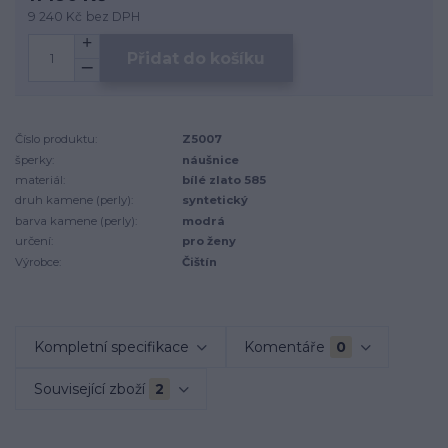
9 240 Kč
bez DPH
Přidat do košíku
Číslo produktu:
Z5007
šperky:
náušnice
materiál:
bílé zlato 585
druh kamene (perly):
syntetický
barva kamene (perly):
modrá
určení:
pro ženy
Výrobce:
Čištín
Kompletní specifikace
Komentáře
0
Související zboží
2