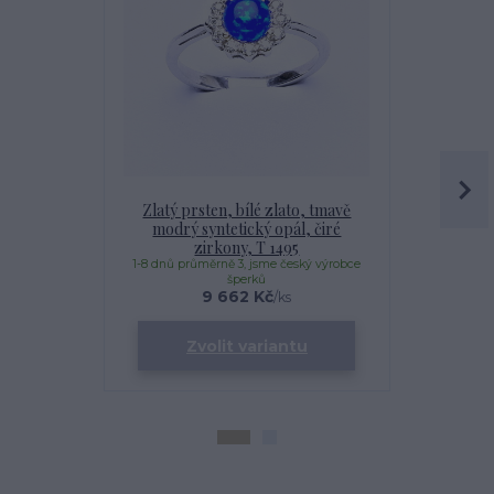
Zlatý prsten, bílé zlato, tmavě
Zlatý pří
modrý syntetický opál, čiré
modrý opál 
zirkony, T 1495
bílé i 
1-8 dnů průměrně 3, jsme český výrobce
1-8 dnů prům
šperků
9 662 Kč
/
ks
Zvolit variantu
Zv