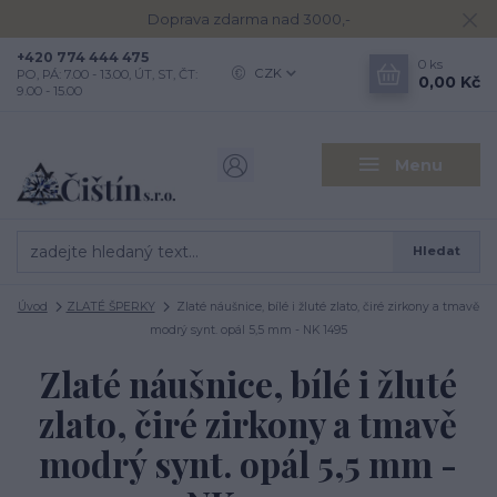
Doprava zdarma nad 3000,-
+420 774 444 475
0
ks
CZK
PO, PÁ: 7.00 - 13.00, ÚT, ST, ČT:
0,00 Kč
9.00 - 15.00
Menu
Hledat
Úvod
ZLATÉ ŠPERKY
Zlaté náušnice, bílé i žluté zlato, čiré zirkony a tmavě
modrý synt. opál 5,5 mm - NK 1495
Zlaté náušnice, bílé i žluté
zlato, čiré zirkony a tmavě
modrý synt. opál 5,5 mm -