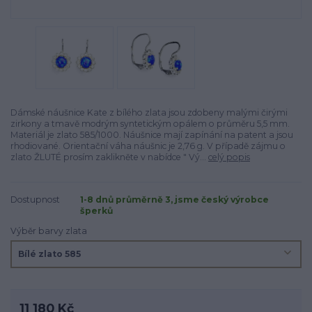
Dámské náušnice Kate z bílého zlata jsou zdobeny malými čirými
zirkony a tmavě modrým syntetickým opálem o průměru 5,5 mm.
Materiál je zlato 585/1000. Náušnice mají zapínání na patent a jsou
rhodiované. Orientační váha náušnic je 2,76 g. V případě zájmu o
zlato ŽLUTÉ prosím zaklikněte v nabídce " Vý...
celý popis
Dostupnost
1-8 dnů průměrně 3, jsme český výrobce
šperků
Výběr barvy zlata
11 180 Kč