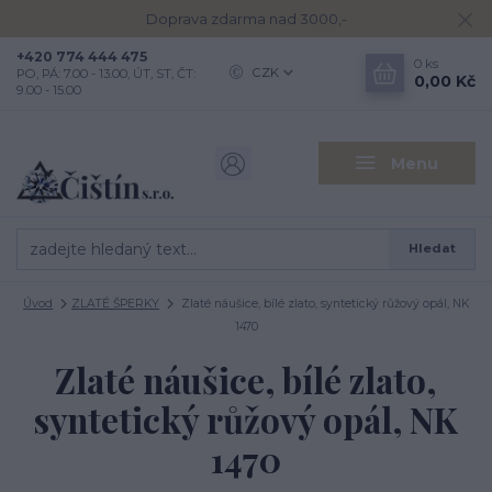
Doprava zdarma nad 3000,-
+420 774 444 475
0
ks
CZK
PO, PÁ: 7.00 - 13.00, ÚT, ST, ČT:
0,00 Kč
9.00 - 15.00
Menu
Hledat
Úvod
ZLATÉ ŠPERKY
Zlaté náušice, bílé zlato, syntetický růžový opál, NK
1470
Zlaté náušice, bílé zlato,
syntetický růžový opál, NK
1470