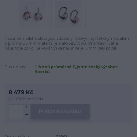
Náušnice z bílého zlata jsou zdobeny růžovým syntetickým opálem
o průměru 5 mm. Materiál je zlato 585/1000. Orientační váha
náušnic je 2,17 g. Celková výška náušnice je 15 mm.
celý popis
Dostupnost
1-8 dnů průměrně 3, jsme český výrobce
šperků
8 479 Kč
7 007 Kč
bez DPH
Přidat do košíku
Číslo produktu:
Z5041