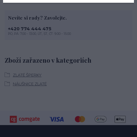
Nevíte si rady? Zavolejte.
+420 774 444 475
PO, PÁ: 7.00 - 13.00, ÚT, ST, ČT: 9.00 - 15.00
Zboží zařazeno v kategoriích
ZLATÉ ŠPERKY
NÁUŠNICE ZLATÉ