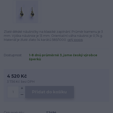
Zlaté dětské náušničky na klasické zapínání. Průměr kamenu je 3
mm. Výška náušnice je 13 mm. Orientační váha náušnic je 0,74 g.
Materiál je žluté zlato 14 karátů 585/1000.
celý popis
Dostupnost
1-8 dnů průměrně 3, jsme český výrobce
šperků
4 520 Kč
3 736 Kč
bez DPH
Přidat do košíku
Číslo produktu:
Z3494