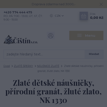
Doprava zdarma nad 3000,-
+420 774 444 475
0
ks
CZK
PO, PÁ: 7.00 - 13.00, ÚT, ST, ČT:
0,00 Kč
9.00 - 15.00
Menu
Hledat
Úvod
ZLATÉ ŠPERKY
NÁUŠNICE ZLATÉ
Zlaté dětské náušničky, přírodní
granát, žluté zlato, NK 1330
Zlaté dětské náušničky,
přírodní granát, žluté zlato,
NK 1330