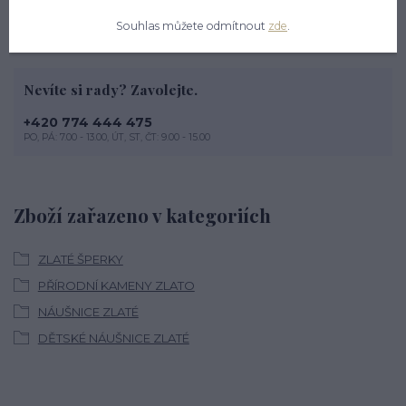
Souhlas můžete odmítnout
zde
.
Nevíte si rady? Zavolejte.
+420 774 444 475
PO, PÁ: 7.00 - 13.00, ÚT, ST, ČT: 9.00 - 15.00
Zboží zařazeno v kategoriích
ZLATÉ ŠPERKY
PŘÍRODNÍ KAMENY ZLATO
NÁUŠNICE ZLATÉ
DĚTSKÉ NÁUŠNICE ZLATÉ