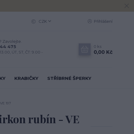
CZK
Přihlášení
? Zavolejte.
0
ks
444 475
0,00 Kč
13.00, ÚT, ST, ČT: 9.00 -
KY
KRABIČKY
STŘÍBRNÉ ŠPERKY
 VE 197
zirkon rubín - VE