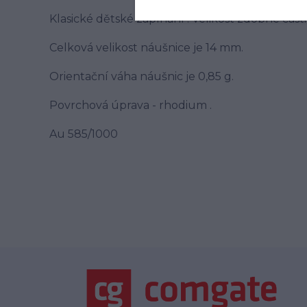
Klasické dětské zapínání . Velikost zdobné části
Celková velikost náušnice je 14 mm.
Orientační váha náušnic je 0,85 g.
Povrchová úprava - rhodium .
Au 585/1000