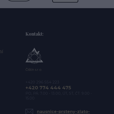
Kontakt:
NÍ
Čištín s.r.o.
+420 296 554 223
+420 774 444 475
PO, PÁ: 7.00 - 13.00, ÚT, ST, ČT: 9.00 -
15.00
nausnice-prsteny-zlato-