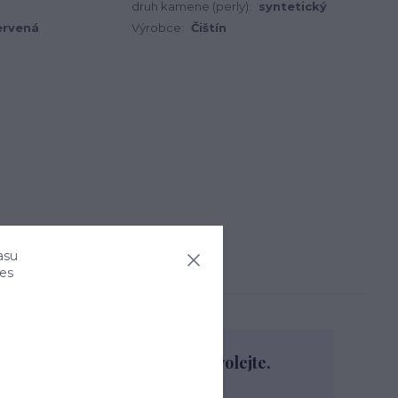
druh kamene (perly):
syntetický
ervená
Výrobce:
Čištín
asu
ies
Nevíte si rady? Zavolejte.