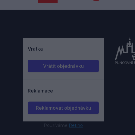
Používáme
Retino