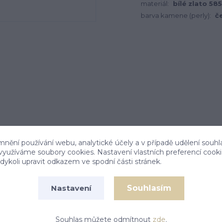
materiál:
bílé zlato 585
barva kamene (perly):
č
mnění používání webu, analytické účely a v případě udělení souhl
 využíváme soubory cookies. Nastavení vlastních preferencí cook
ykoli upravit odkazem ve spodní části stránek.
Souhlasím
Nastavení
em .
Souhlas můžete odmítnout
zde
.