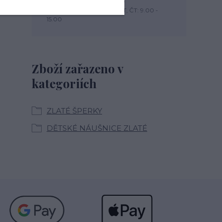
+420 774 444 475
PO, PÁ: 7.00 - 13.00, ÚT, ST, ČT: 9.00 -
15.00
Zboží zařazeno v
kategoriích
ZLATÉ ŠPERKY
DĚTSKÉ NÁUŠNICE ZLATÉ