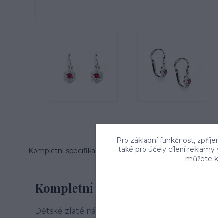
Pro základní funkčnost, zpříje
také pro účely cílení reklamy
Kompletní specifikace
Komentáře
0
můžete kd
Kompletní specifikace
Dětské zlaté náušnice kytičky zdobené zirkon