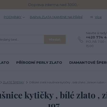
Doprava zdarma nad 3000,-
PODMÍNKY
BARVA ZLATA I KAMENE NA PŘÁNÍ
Více
Nevíte si rady
+420 774 
Hledat
PO, PÁ: 7.00 - 
15.00
LATO
PŘÍRODNÍ PERLY ZLATO
DIAMANTOVÉ ŠPER
ZLATÉ ŠPERKY
Dětské zlaté náušnice kytičky , bílé zlato , zirkon rubín -
šnice kytičky , bílé zlato , 
197