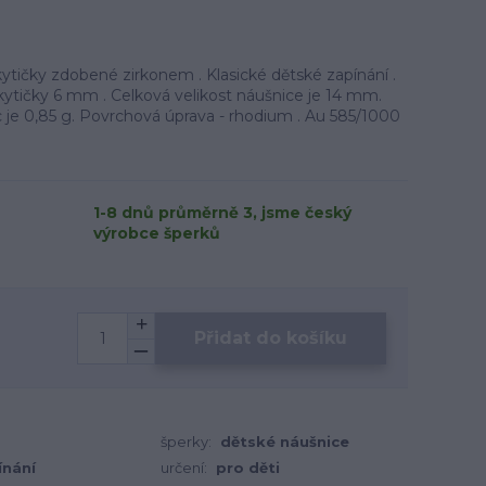
ytičky zdobené zirkonem . Klasické dětské zapínání .
 kytičky 6 mm . Celková velikost náušnice je 14 mm.
 je 0,85 g. Povrchová úprava - rhodium . Au 585/1000
1-8 dnů průměrně 3, jsme český
výrobce šperků
Přidat do košíku
šperky:
dětské náušnice
ínání
určení:
pro děti