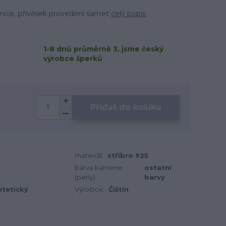
šnice, přívěsek provedení samet
celý popis
1-8 dnů průměrně 3, jsme český
výrobce šperků
Přidat do košíku
materiál:
stříbro 925
barva kamene
ostatní
(perly):
barvy
ntetický
Výrobce:
Čištín