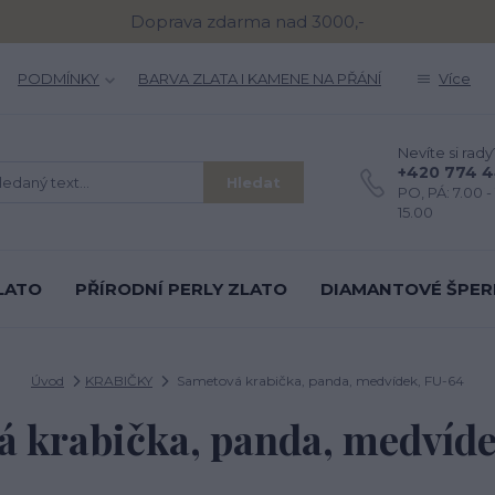
Doprava zdarma nad 3000,-
PODMÍNKY
BARVA ZLATA I KAMENE NA PŘÁNÍ
Více
Nevíte si rady
+420 774 
Hledat
PO, PÁ: 7.00 - 
15.00
LATO
PŘÍRODNÍ PERLY ZLATO
DIAMANTOVÉ ŠPER
Úvod
KRABIČKY
Sametová krabička, panda, medvídek, FU-64
 krabička, panda, medvíd