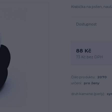
Krabička na psten, nau
Dostupnost
88 Kč
73 Kč
bez DPH
Číslo produktu:
2070
určení:
pro ženy
druh kamene (perly):
sy