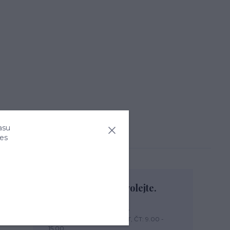
asu
ies
Nevíte si rady? Zavolejte.
+420 774 444 475
PO, PÁ: 7.00 - 13.00, ÚT, ST, ČT: 9.00 -
15.00