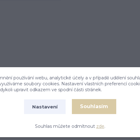
mnění používání webu, analytické účely a v případě udělení souhl
 využíváme soubory cookies. Nastavení vlastních preferencí cook
ykoli upravit odkazem ve spodní části stránek.
Souhlasím
Nastavení
ní samet
Souhlas můžete odmítnout
zde
.