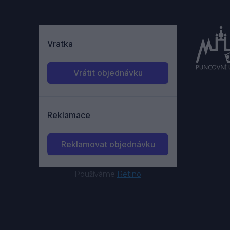
Používáme
Retino