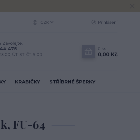
CZK
Přihlášení
? Zavolejte.
0
ks
444 475
0,00 Kč
13.00, ÚT, ST, ČT: 9.00 -
KY
KRABIČKY
STŘÍBRNÉ ŠPERKY
ek, FU-64