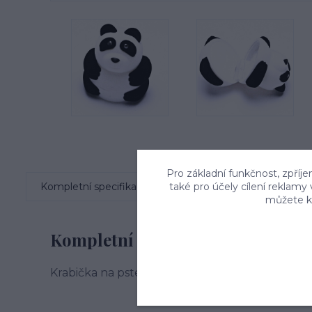
Pro základní funkčnost, zpříje
Kompletní specifikace
také pro účely cílení reklamy
Komentáře
0
můžete kd
Kompletní specifikace
Krabička na psten, naušnice, přívěsek provede