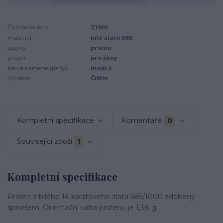
Číslo produktu:
Z1901
materiál:
bílé zlato 585
šperky:
prsten
určení:
pro ženy
barva kamene (perly):
modrá
Výrobce:
Čištín
Kompletní specifikace
Komentáře
0
Související zboží
1
Kompletní specifikace
Prsten z bílého 14 karátového zlata 585/1000 zdobený
spinelem. Orientační váha prstenu je 1,38 g.