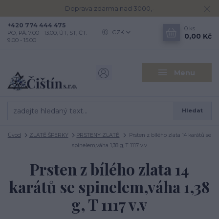
Doprava zdarma nad 3000,-
+420 774 444 475
0
ks
CZK
PO, PÁ: 7.00 - 13.00, ÚT, ST, ČT:
0,00 Kč
9.00 - 15.00
Menu
Hledat
Úvod
ZLATÉ ŠPERKY
PRSTENY ZLATÉ
Prsten z bílého zlata 14 karátů se
spinelem,váha 1,38 g, T 1117 v.v
Prsten z bílého zlata 14
karátů se spinelem,váha 1,38
g, T 1117 v.v