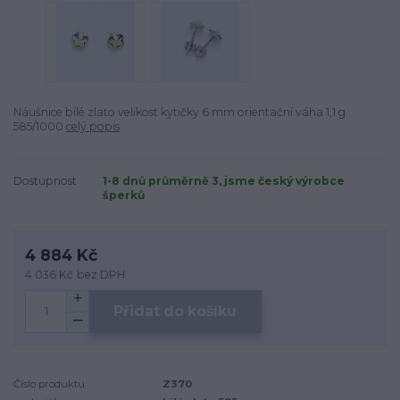
Náušnice bílé zlato velikost kytičky 6 mm orientační váha 1,1 g
585/1000
celý popis
Dostupnost
1-8 dnů průměrně 3, jsme český výrobce
šperků
4 884 Kč
4 036 Kč
bez DPH
Přidat do košíku
Číslo produktu:
Z370