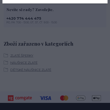
Nevíte si rady? Zavolejte.
+420 774 444 475
PO, PÁ: 7.00 - 13.00, ÚT, ST, ČT: 9.00 - 15.00
Zboží zařazeno v kategoriích
ZLATÉ ŠPERKY
NÁUŠNICE ZLATÉ
DĚTSKÉ NÁUŠNICE ZLATÉ