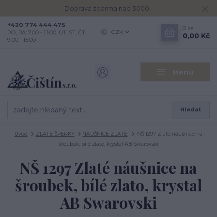
Doprava zdarma nad 3000,-
+420 774 444 475
0
ks
CZK
PO, PÁ: 7.00 - 13.00, ÚT, ST, ČT:
0,00 Kč
9.00 - 15.00
Menu
Hledat
Úvod
ZLATÉ ŠPERKY
NÁUŠNICE ZLATÉ
NŠ 1297 Zlaté náušnice na
šroubek, bílé zlato, krystal AB Swarovski
NŠ 1297 Zlaté náušnice na
šroubek, bílé zlato, krystal
AB Swarovski